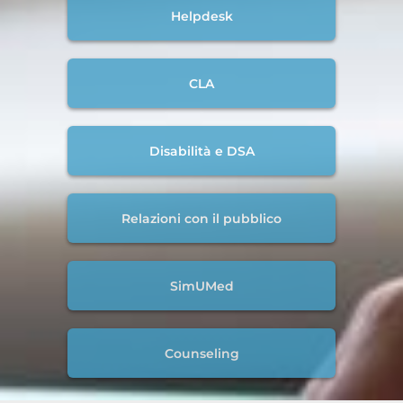
Helpdesk
CLA
Disabilità e DSA
Relazioni con il pubblico
SimUMed
Counseling