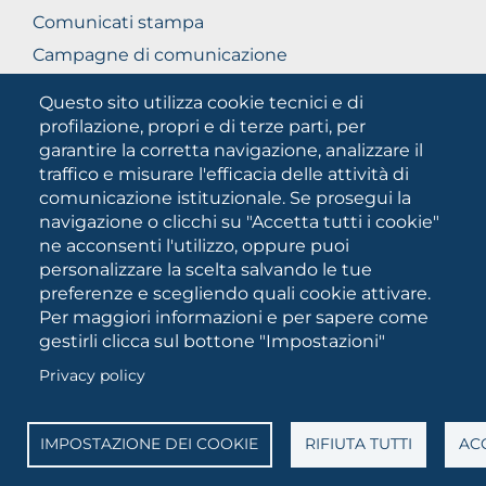
Comunicati stampa
Campagne di comunicazione
Campagna 5xmille
Questo sito utilizza cookie tecnici e di
Unifg Mag
profilazione, propri e di terze parti, per
garantire la corretta navigazione, analizzare il
Manuale di identità visiva
traffico e misurare l'efficacia delle attività di
Facts and figures
comunicazione istituzionale. Se prosegui la
navigazione o clicchi su "Accetta tutti i cookie"
ne acconsenti l'utilizzo, oppure puoi
SOCIAL
personalizzare la scelta salvando le tue
MEDIA
preferenze e scegliendo quali cookie attivare.
Per maggiori informazioni e per sapere come
gestirli clicca sul bottone "Impostazioni"
Università degli Studi di Foggia • Via A.Gramsci 89/91 •
Privacy policy
Codice fiscale: 94045260711 • Partita IVA: 03016180717
PEC:
protocollo@cert.unifg.it
• Webmaster:
servizioweb@unifg.it
IMPOSTAZIONE DEI COOKIE
RIFIUTA TUTTI
ACC
Cookies
settings