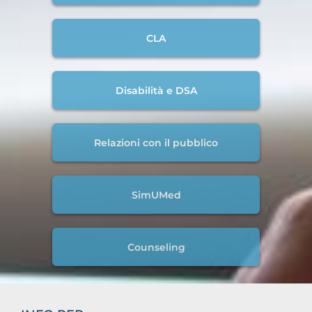
CLA
Disabilità e DSA
Relazioni con il pubblico
SimUMed
Counseling