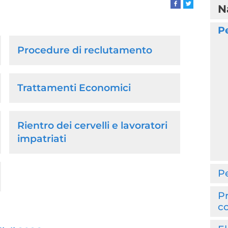
N
P
Procedure di reclutamento
Trattamenti Economici
Rientro dei cervelli e lavoratori
impatriati
P
Pr
co