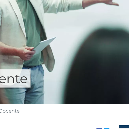
ente
 Docente