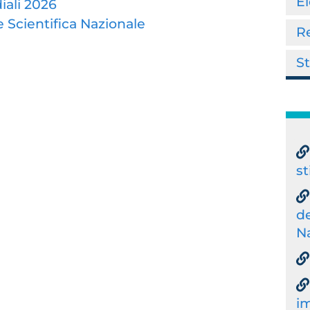
El
iali 2026
 Scientifica Nazionale
R
S
st
de
N
im