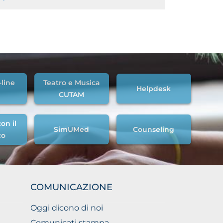
-line
Teatro e Musica
Helpdesk
CUTAM
on il
SimUMed
Counseling
co
COMUNICAZIONE
Oggi dicono di noi
Comunicati stampa