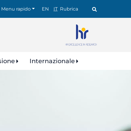
Shortcuts
Menu rapido
EN
IT
Rubrica
sione
Internazionale