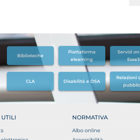
Piattaforma
Servizi on
Biblioteche
elearning
Esse3
Relazioni c
CLA
Disabilità e DSA
pubbli
 UTILI
NORMATIVA
ts
Albo online
 elettronica
Accessibilità