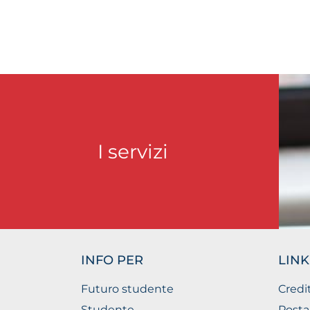
I servizi
INFO PER
LINK
Futuro studente
Credi
Studente
Posta