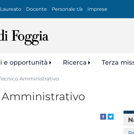
Salta
Laureato
Docente
Personale t/a
Imprese
al
contenuto
principale
zi e opportunità
Ricerca
Terza mis
Tecnico Amministrativo
 Amministrativo
N
P