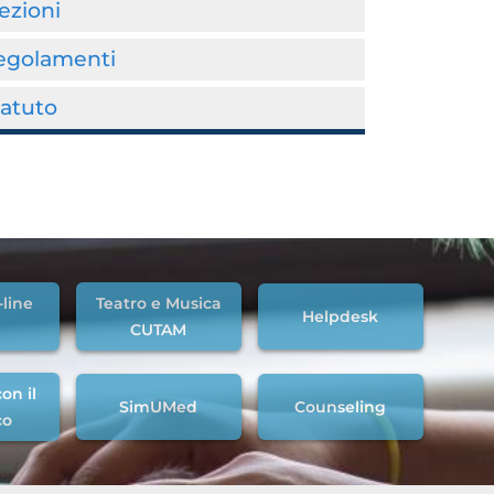
ezioni
egolamenti
tatuto
-line
Teatro e Musica
Helpdesk
CUTAM
on il
SimUMed
Counseling
co