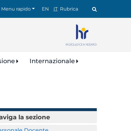
Shortcuts
Menu rapido
EN
IT
Rubrica
sione
Internazionale
aviga la sezione
ersonale Docente