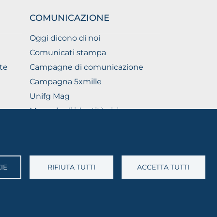
COMUNICAZIONE
Oggi dicono di noi
Comunicati stampa
te
Campagne di comunicazione
Campagna 5xmille
Unifg Mag
Manuale di identità visiva
Facts and figures
IE
RIFIUTA TUTTI
ACCETTA TUTTI
A: 03016180717