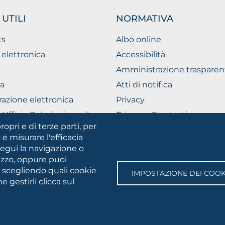
 UTILI
NORMATIVA
ts
Albo online
 elettronica
Accessibilità
Amministrazione trasparen
a
Atti di notifica
razione elettronica
Privacy
Ufficio Relazioni con il
Privacy - Studenti
ico
ropri e di terze parti, per
Cookie settings
 e misurare l'efficacia
segui la navigazione o
lizzo, oppure puoi
SOCIAL
e scegliendo quali cookie
IMPOSTAZIONE DEI COOK
MEDIA
 gestirli clicca sul
gia • Via A.Gramsci 89/91 • Codice fiscale: 94045260711 • Partita IV
 Webmaster:
servizioweb@unifg.it