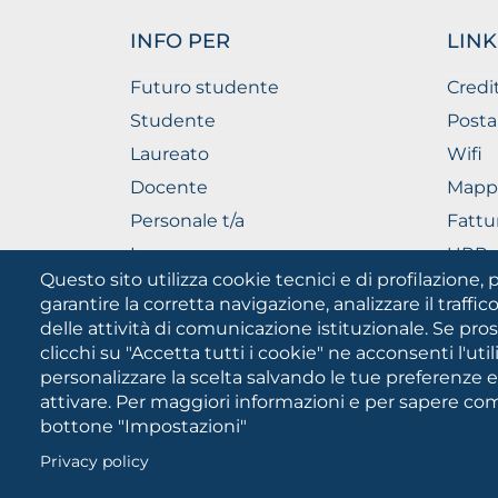
INFO PER
LINK
Futuro studente
Credi
Studente
Posta
Laureato
Wifi
Docente
Mapp
Personale t/a
Fattu
Imprese
URP - 
Pubbl
Questo sito utilizza cookie tecnici e di profilazione, p
garantire la corretta navigazione, analizzare il traffico
delle attività di comunicazione istituzionale. Se pro
clicchi su "Accetta tutti i cookie" ne acconsenti l'uti
personalizzare la scelta salvando le tue preferenze 
attivare. Per maggiori informazioni e per sapere come
bottone "Impostazioni"
Università degli Studi di Fog
Cookies
PEC:
protocollo@cert.unifg.it
•
Privacy policy
settings
button