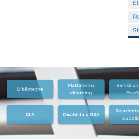
El
R
S
Piattaforma
Servizi on
Biblioteche
elearning
Esse3
Relazioni c
CLA
Disabilità e DSA
pubbli