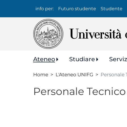
Info
info per:
Futuro studente
Studente
per:
Navigazione
Ateneo
Studiare
Servi
principale
Home
L'Ateneo UNIFG
Personale 
Personale Tecnico