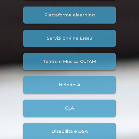
Piattaforma elearning
Servizi on-line Esse3
Teatro e Musica CUTAM
Helpdesk
CLA
Disabilità e DSA