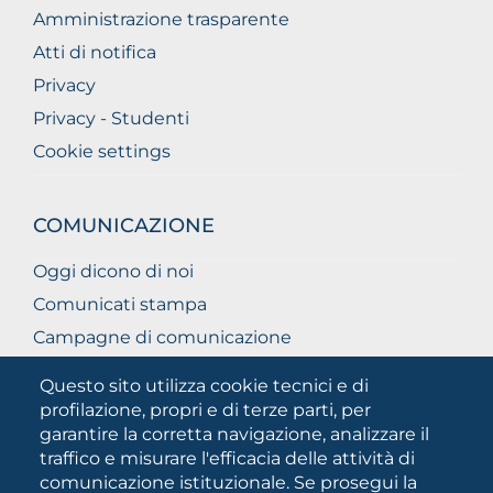
Amministrazione trasparente
Atti di notifica
Privacy
Privacy - Studenti
Cookie settings
COMUNICAZIONE
Oggi dicono di noi
Comunicati stampa
Campagne di comunicazione
Campagna 5xmille
Questo sito utilizza cookie tecnici e di
Unifg Mag
profilazione, propri e di terze parti, per
garantire la corretta navigazione, analizzare il
Manuale di identità visiva
traffico e misurare l'efficacia delle attività di
Facts and figures
comunicazione istituzionale. Se prosegui la