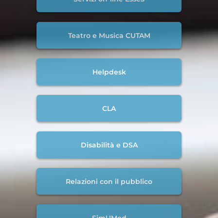
Teatro e Musica CUTAM
Helpdesk
CLA
Disabilità e DSA
Relazioni con il pubblico
SimUMed