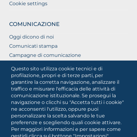
Cookie settings
COMUNICAZIONE
Oggi dicono di noi
Comunicati stampa
Campagne di comunicazione
Campagna 5xmille
Questo sito utilizza cookie tecnici e di
Unifg Mag
profilazione, propri e di terze parti, per
garantire la corretta navigazione, analizzare il
Manuale di identità visiva
traffico e misurare l'efficacia delle attività di
Facts and figures
comunicazione istituzionale. Se prosegui la
navigazione o clicchi su "Accetta tutti i cookie"
ne acconsenti l'utilizzo, oppure puoi
SOCIAL
personalizzare la scelta salvando le tue
MEDIA
preferenze e scegliendo quali cookie attivare.
Per maggiori informazioni e per sapere come
gestirli clicca sul bottone "Impostazioni"