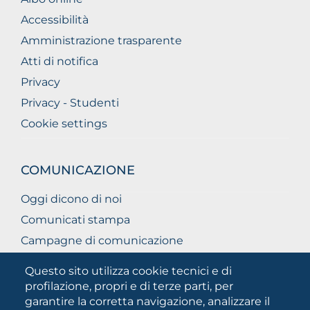
Accessibilità
Amministrazione trasparente
Atti di notifica
Privacy
Privacy - Studenti
Cookie settings
COMUNICAZIONE
Oggi dicono di noi
Comunicati stampa
Campagne di comunicazione
Campagna 5xmille
Questo sito utilizza cookie tecnici e di
Unifg Mag
profilazione, propri e di terze parti, per
garantire la corretta navigazione, analizzare il
Manuale di identità visiva