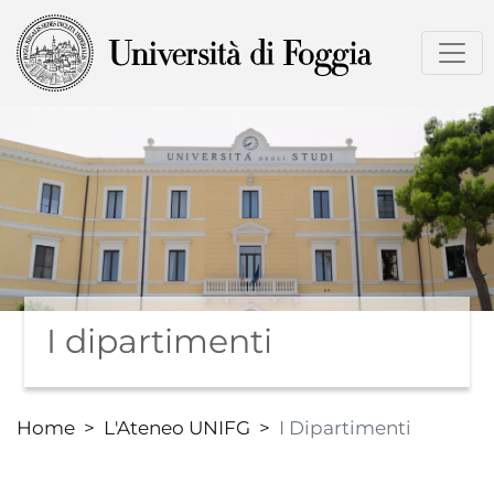
Salta
al
contenuto
principale
I dipartimenti
Home
L'Ateneo UNIFG
I Dipartimenti