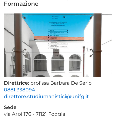
Formazione
Direttrice
: prof.ssa Barbara De Serio
0881 338094
-
direttore.studiumanistici@unifg.it
Sede
:
via Arpi 176 - 71121 Foggia