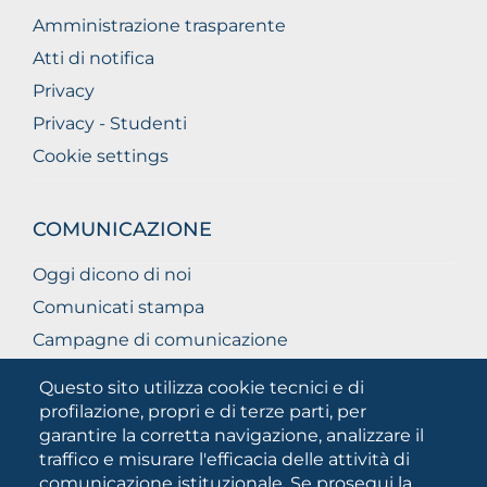
Amministrazione trasparente
Atti di notifica
Privacy
Privacy - Studenti
Cookie settings
COMUNICAZIONE
Oggi dicono di noi
Comunicati stampa
Campagne di comunicazione
Campagna 5xmille
Questo sito utilizza cookie tecnici e di
Unifg Mag
profilazione, propri e di terze parti, per
garantire la corretta navigazione, analizzare il
Manuale di identità visiva
traffico e misurare l'efficacia delle attività di
Facts and figures
comunicazione istituzionale. Se prosegui la