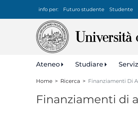
Info
info per:
Futuro studente
Studente
per:
Navigazione
Ateneo
Studiare
Servi
principale
Home
Ricerca
Finanziamenti Di 
Finanziamenti di 