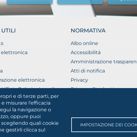
 UTILI
NORMATIVA
ts
Albo online
 elettronica
Accessibilità
Amministrazione trasparen
a
Atti di notifica
razione elettronica
Privacy
Ufficio Relazioni con il
Privacy - Studenti
ico
ropri e di terze parti, per
Cookie settings
 e misurare l'efficacia
segui la navigazione o
lizzo, oppure puoi
SOCIAL
e scegliendo quali cookie
IMPOSTAZIONE DEI COOK
MEDIA
 gestirli clicca sul