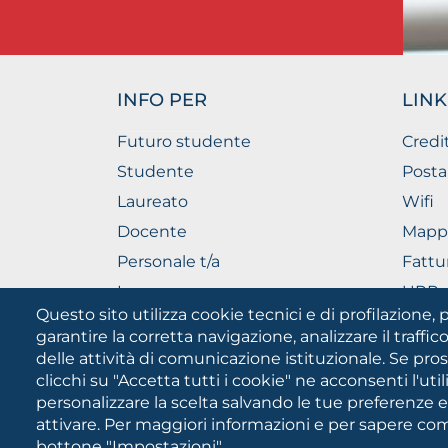
INFO PER
LINK
Futuro studente
Credi
Studente
Posta
Laureato
Wifi
Docente
Mapp
Personale t/a
Fattu
Imprese
URP - 
Pubbl
Questo sito utilizza cookie tecnici e di profilazione, p
garantire la corretta navigazione, analizzare il traffico
delle attività di comunicazione istituzionale. Se pro
clicchi su "Accetta tutti i cookie" ne acconsenti l'uti
personalizzare la scelta salvando le tue preferenze 
attivare. Per maggiori informazioni e per sapere come
bottone "Impostazioni"