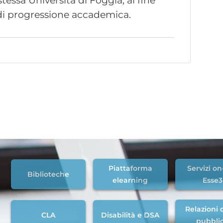
 stessa Università di Foggia, al fine
 di progressione accademica.
Piattaforma
Servizi on
Biblioteche
elearning
Esse3
Relazioni c
CLA
Disabilità e DSA
pubbli