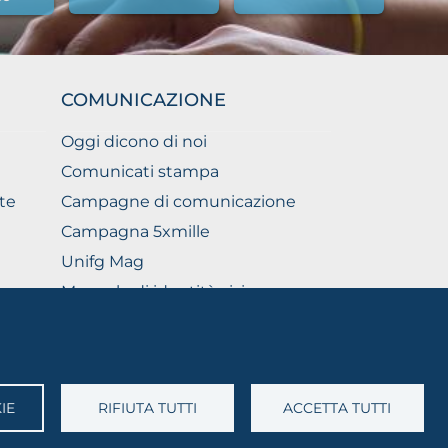
COMUNICAZIONE
Oggi dicono di noi
Comunicati stampa
te
Campagne di comunicazione
Campagna 5xmille
Unifg Mag
Manuale di identità visiva
Facts and figures
IE
RIFIUTA TUTTI
ACCETTA TUTTI