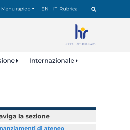
Shortcuts
Menu rapido
EN
IT
Rubrica
sione
Internazionale
aviga la sezione
inanziamenti di ateneo