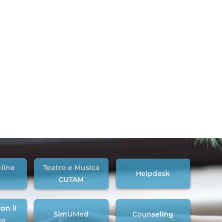
-line
Teatro e Musica
Helpdesk
CUTAM
on il
SimUMed
Counseling
co