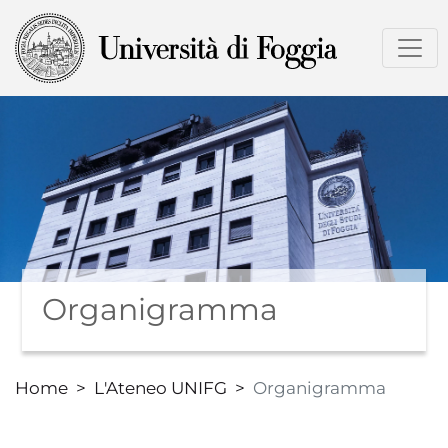
Salta
al
contenuto
principale
Organigramma
Home
L'Ateneo UNIFG
Organigramma