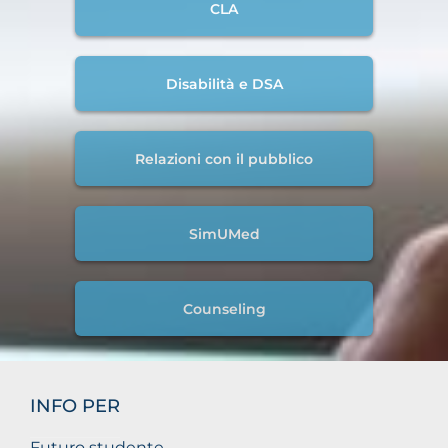
CLA
Disabilità e DSA
Relazioni con il pubblico
SimUMed
Counseling
INFO PER
Futuro studente