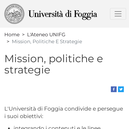
Salta
al
contenuto
principale
Home
L'Ateneo UNIFG
Mission, Politiche E Strategie
Mission, politiche e
strategie
L'Università di Foggia condivide e persegue
i suoi obiettivi:
integrando i contenuti e le linee