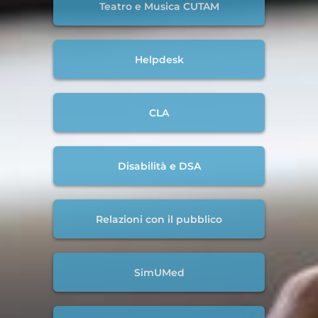
Teatro e Musica CUTAM
Helpdesk
CLA
Disabilità e DSA
Relazioni con il pubblico
SimUMed