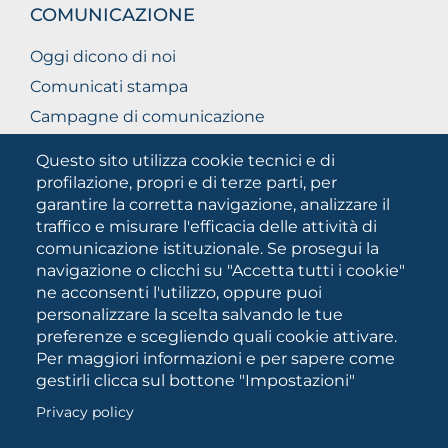
COMUNICAZIONE
Oggi dicono di noi
Comunicati stampa
Campagne di comunicazione
Campagna 5xmille
Questo sito utilizza cookie tecnici e di
Unifg Mag
profilazione, propri e di terze parti, per
garantire la corretta navigazione, analizzare il
Manuale di identità visiva
traffico e misurare l'efficacia delle attività di
Facts and figures
comunicazione istituzionale. Se prosegui la
navigazione o clicchi su "Accetta tutti i cookie"
ne acconsenti l'utilizzo, oppure puoi
SOCIAL
personalizzare la scelta salvando le tue
MEDIA
preferenze e scegliendo quali cookie attivare.
Per maggiori informazioni e per sapere come
gestirli clicca sul bottone "Impostazioni"
Università degli Studi di Foggia • Via A.Gramsci 89/91 •
Privacy policy
Codice fiscale: 94045260711 • Partita IVA: 03016180717
PEC:
protocollo@cert.unifg.it
• Webmaster: