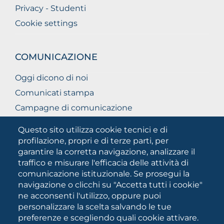
Privacy - Studenti
Cookie settings
COMUNICAZIONE
Oggi dicono di noi
Comunicati stampa
Campagne di comunicazione
Campagna 5xmille
Questo sito utilizza cookie tecnici e di
Unifg Mag
profilazione, propri e di terze parti, per
garantire la corretta navigazione, analizzare il
Manuale di identità visiva
traffico e misurare l'efficacia delle attività di
Facts and figures
comunicazione istituzionale. Se prosegui la
navigazione o clicchi su "Accetta tutti i cookie"
ne acconsenti l'utilizzo, oppure puoi
SOCIAL
personalizzare la scelta salvando le tue
MEDIA
preferenze e scegliendo quali cookie attivare.