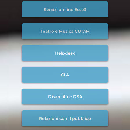
Servizi on-line Esse3
Teatro e Musica CUTAM
Helpdesk
CLA
Disabilità e DSA
Relazioni con il pubblico