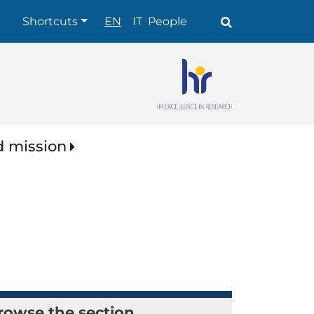
Shortcuts
Shortcuts
EN
IT
People
d mission
rowse the section