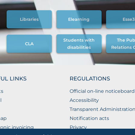
Libraries
Elearning
Esse3
Students with
The Pub
CLA
disabilities
Relations 
UL LINKS
REGULATIONS
ts
Official on-line noticeboard
l
Accessibility
Transparent Administratio
map
Notification acts
ronic invoicing
Privacy