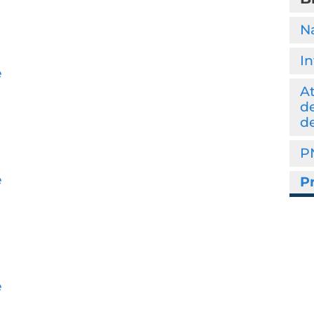
Na
In
e
At
de
de
P
e
Pr
e