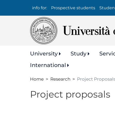
Info
info for:
Prospective students
Studen
per:
Navigazione
University
Study
Servi
principale
International
Home
Research
Project Proposal
Project proposals