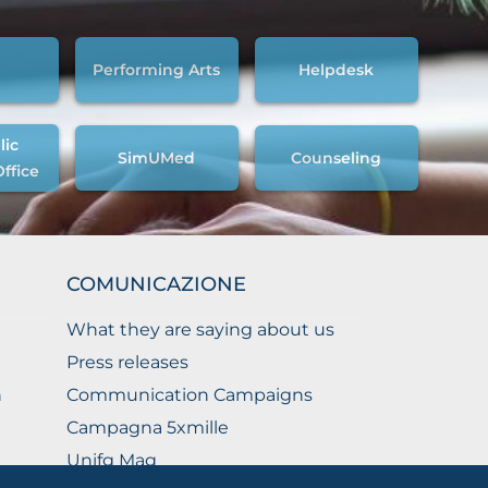
Performing Arts
Helpdesk
lic
SimUMed
Counseling
Office
COMUNICAZIONE
What they are saying about us
Press releases
n
Communication Campaigns
Campagna 5xmille
Unifg Mag