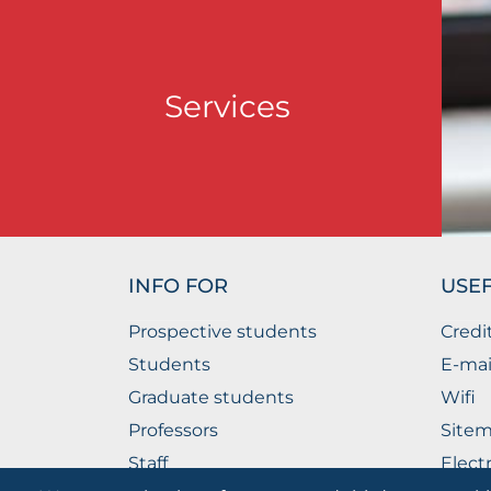
Services
INFO FOR
USEF
Prospective students
Credi
Students
E-mai
Graduate students
Wifi
Professors
Site
Staff
Elect