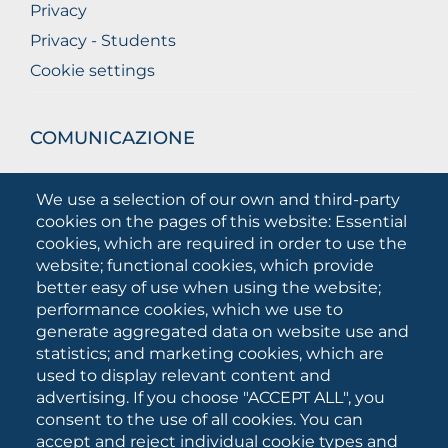
Privacy
Privacy - Students
Cookie settings
COMUNICAZIONE
What they are saying about us
We use a selection of our own and third-party
Press releases
cookies on the pages of this website: Essential
Communication Campaigns
cookies, which are required in order to use the
website; functional cookies, which provide
Campagna 5xmille
better easy of use when using the website;
Unifg Mag
performance cookies, which we use to
Unifg Visual Identity Manual
generate aggregated data on website use and
statistics; and marketing cookies, which are
Facts and figures
used to display relevant content and
advertising. If you choose "ACCEPT ALL", you
consent to the use of all cookies. You can
SOCIAL
accept and reject individual cookie types and