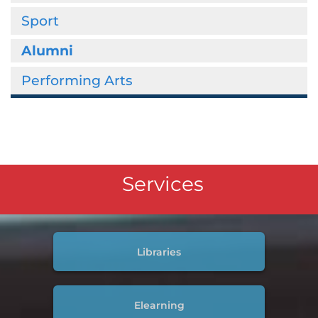
Sport
Alumni
Performing Arts
Services
Libraries
Elearning