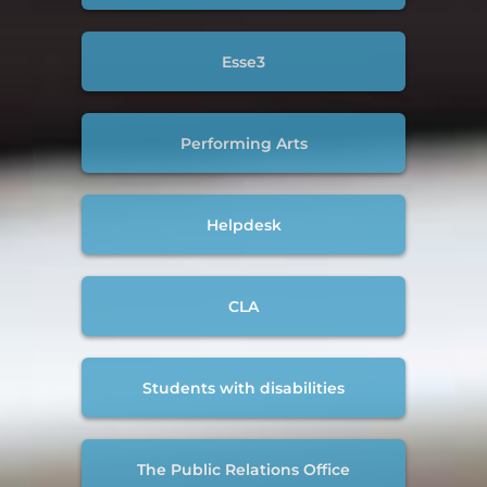
Esse3
Performing Arts
Helpdesk
CLA
Students with disabilities
The Public Relations Office