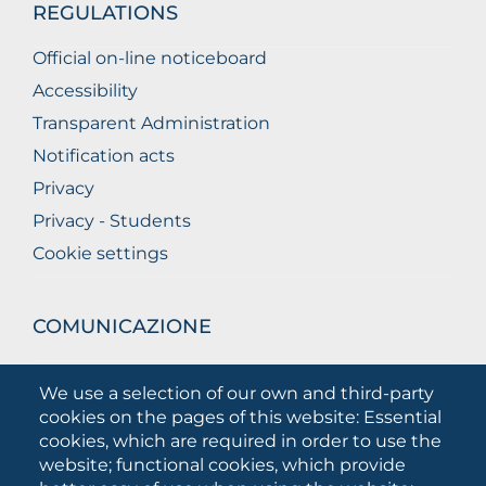
REGULATIONS
Official on-line noticeboard
Accessibility
Transparent Administration
Notification acts
Privacy
Privacy - Students
Cookie settings
COMUNICAZIONE
What they are saying about us
We use a selection of our own and third-party
Press releases
cookies on the pages of this website: Essential
Communication Campaigns
cookies, which are required in order to use the
website; functional cookies, which provide
Campagna 5xmille