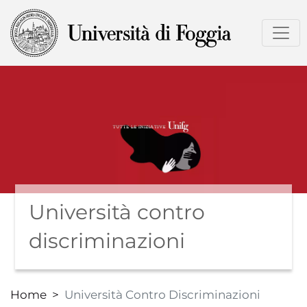
Skip
to
main
content
Università contro
discriminazioni
Home
Università Contro Discriminazioni