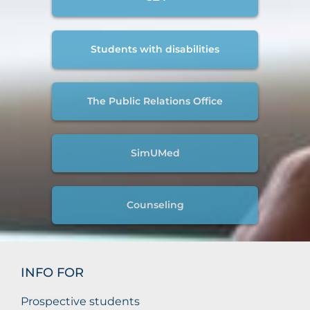
Students with disabilities
The Public Relations Office
SimUMed
Counseling
INFO FOR
Prospective students