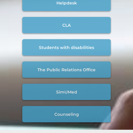
Helpdesk
CLA
Students with disabilities
The Public Relations Office
SimUMed
Counseling