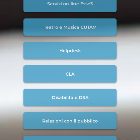
Servizi on-line Esse3
Teatro e Musica CUTAM
Helpdesk
CLA
Disabilità e DSA
Relazioni con il pubblico