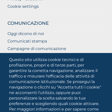
Cookie settings
COMUNICAZIONE
Oggi dicono di noi
Comunicati stampa
Campagne di comunicazione
Campagna 5xmille
Questo sito utilizza cookie tecnici e di
Unifg Mag
profilazione, propri e di terze parti, per
garantire la corretta navigazione, analizzare il
Manuale di identità visiva
traffico e misurare l'efficacia delle attività di
Facts and figures
comunicazione istituzionale. Se prosegui la
navigazione o clicchi su "Accetta tutti i cookie"
ne acconsenti l'utilizzo, oppure puoi
SOCIAL
personalizzare la scelta salvando le tue
MEDIA
preferenze e scegliendo quali cookie attivare.
Per maggiori informazioni e per sapere come