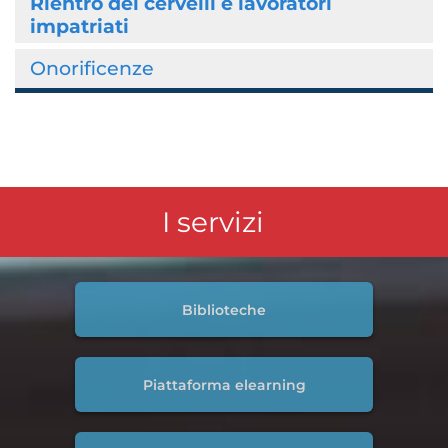
Rientro dei cervelli e lavoratori
impatriati
Onorificenze
I servizi
Biblioteche
Piattaforma elearning