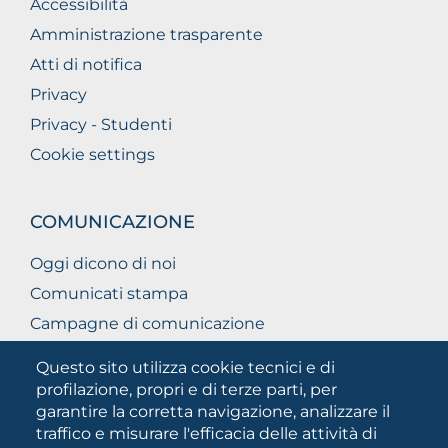
Accessibilità
Amministrazione trasparente
Atti di notifica
Privacy
Privacy - Studenti
Cookie settings
COMUNICAZIONE
Oggi dicono di noi
Comunicati stampa
Campagne di comunicazione
Campagna 5xmille
Questo sito utilizza cookie tecnici e di
Unifg Mag
profilazione, propri e di terze parti, per
garantire la corretta navigazione, analizzare il
Manuale di identità visiva
traffico e misurare l'efficacia delle attività di
Facts and figures