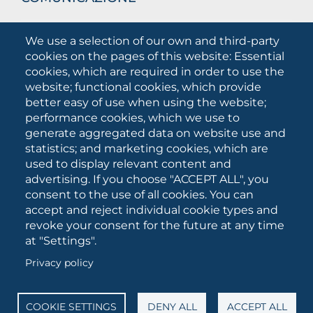
What they are saying about us
We use a selection of our own and third-party
Press releases
cookies on the pages of this website: Essential
Communication Campaigns
cookies, which are required in order to use the
website; functional cookies, which provide
Campagna 5xmille
better easy of use when using the website;
Unifg Mag
performance cookies, which we use to
Unifg Visual Identity Manual
generate aggregated data on website use and
statistics; and marketing cookies, which are
Facts and figures
used to display relevant content and
advertising. If you choose "ACCEPT ALL", you
consent to the use of all cookies. You can
SOCIAL
accept and reject individual cookie types and
MEDIA
revoke your consent for the future at any time
at "Settings".
Privacy policy
University of Foggia • Via A.Gramsci 89/91 • VAT number:
03016180717 • PEC:
protocollo@cert.unifg.it
• Webmaster:
servizioweb@unifg.it
COOKIE SETTINGS
DENY ALL
ACCEPT ALL
Cookies