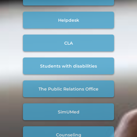
Helpdesk
CLA
Students with disabilities
The Public Relations Office
SimUMed
Counseling