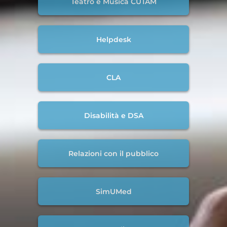
Teatro e Musica CUTAM
Helpdesk
CLA
Disabilità e DSA
Relazioni con il pubblico
SimUMed