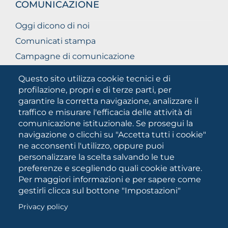
COMUNICAZIONE
Oggi dicono di noi
Comunicati stampa
Campagne di comunicazione
Campagna 5xmille
Questo sito utilizza cookie tecnici e di
Unifg Mag
profilazione, propri e di terze parti, per
garantire la corretta navigazione, analizzare il
Manuale di identità visiva
traffico e misurare l'efficacia delle attività di
Facts and figures
comunicazione istituzionale. Se prosegui la
navigazione o clicchi su "Accetta tutti i cookie"
ne acconsenti l'utilizzo, oppure puoi
SOCIAL
personalizzare la scelta salvando le tue
MEDIA
preferenze e scegliendo quali cookie attivare.
Per maggiori informazioni e per sapere come
gestirli clicca sul bottone "Impostazioni"
Università degli Studi di Foggia • Via A.Gramsci 89/91 •
Privacy policy
Codice fiscale: 94045260711 • Partita IVA: 03016180717
PEC:
protocollo@cert.unifg.it
• Webmaster: