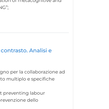
gation of metacognitive and
NG”;
contrasto. Analisi e
segno per la collaborazione ad
ento multiplo e specifiche
at preventing labour
 prevenzione dello