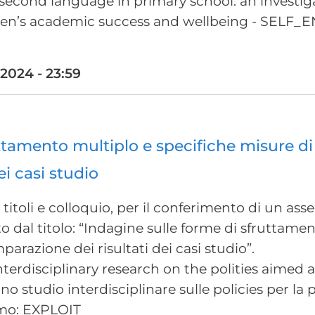
 second language in primary school: an investi
dren’s academic success and wellbeing - SELF_E
024 - 23:59
ttamento multiplo e specifiche misure di 
i casi studio
titoli e colloquio, per il conferimento di un as
etto dal titolo: “Indagine sulle forme di sfruttam
parazione dei risultati dei casi studio”.
nterdisciplinary research on the polities aimed 
Uno studio interdisciplinare sulle policies per la
imo: EXPLOIT