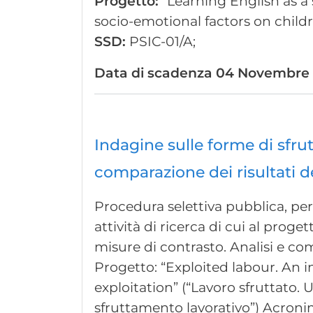
Progetto:
“Learning English as a
socio-emotional factors on chil
SSD:
PSIC-01/A;
Data di scadenza
04 Novembre 2
Indagine sulle forme di sfru
comparazione dei risultati de
Procedura selettiva pubblica, per 
attività di ricerca di cui al prog
misure di contrasto. Analisi e com
Progetto: “Exploited labour. An i
exploitation” (“Lavoro sfruttato. 
sfruttamento lavorativo”) Acron