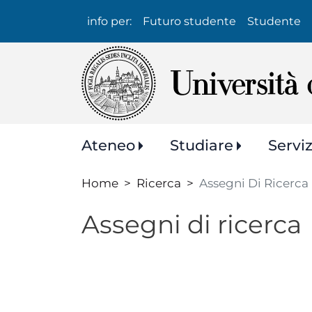
Info
info per:
Futuro studente
Studente
per:
Navigazione
Ateneo
Studiare
Servi
principale
Home
Ricerca
Assegni Di Ricerca
Assegni di ricerca