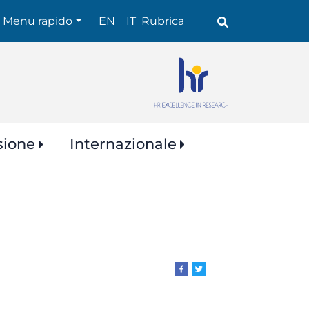
Shortcuts
Menu rapido
EN
IT
Rubrica
sione
Internazionale