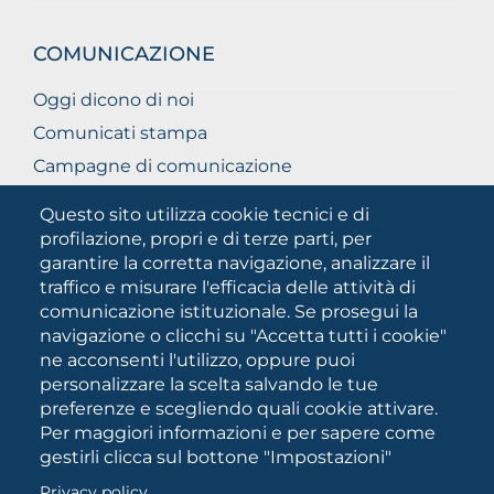
COMUNICAZIONE
Oggi dicono di noi
Comunicati stampa
Campagne di comunicazione
Campagna 5xmille
Questo sito utilizza cookie tecnici e di
Unifg Mag
profilazione, propri e di terze parti, per
garantire la corretta navigazione, analizzare il
Manuale di identità visiva
traffico e misurare l'efficacia delle attività di
Facts and figures
comunicazione istituzionale. Se prosegui la
navigazione o clicchi su "Accetta tutti i cookie"
ne acconsenti l'utilizzo, oppure puoi
SOCIAL
personalizzare la scelta salvando le tue
MEDIA
preferenze e scegliendo quali cookie attivare.
Per maggiori informazioni e per sapere come
gestirli clicca sul bottone "Impostazioni"
Università degli Studi di Foggia • Via A.Gramsci 89/91 •
Privacy policy