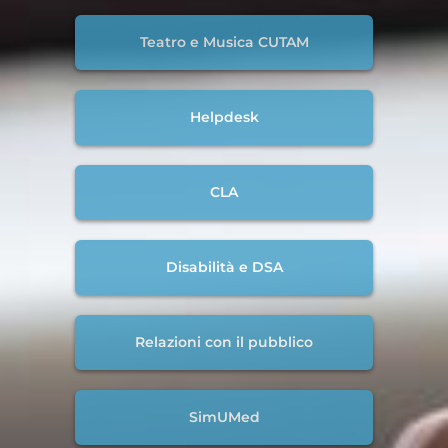
Teatro e Musica CUTAM
Helpdesk
CLA
Disabilità e DSA
Relazioni con il pubblico
SimUMed