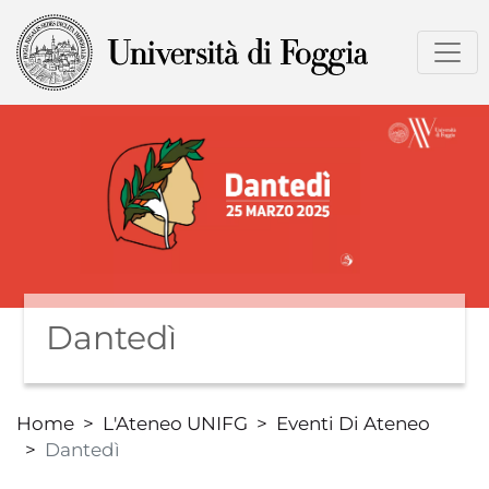
Salta
al
contenuto
principale
Dantedì
Home
L'Ateneo UNIFG
Eventi Di Ateneo
Dantedì