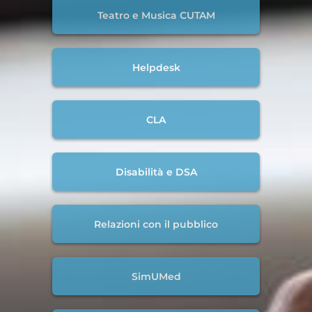
Teatro e Musica CUTAM
Helpdesk
CLA
Disabilità e DSA
Relazioni con il pubblico
SimUMed