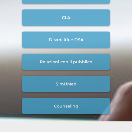
CLA
Disabilità e DSA
Relazioni con il pubblico
SimUMed
Counseling