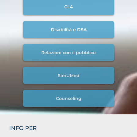
CLA
Disabilità e DSA
Relazioni con il pubblico
SimUMed
Counseling
INFO PER