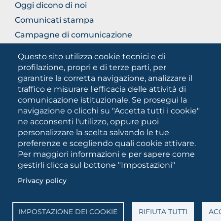
Oggi dicono di noi
Comunicati stampa
Campagne di comunicazione
Campagna 5xmille
Questo sito utilizza cookie tecnici e di
Unifg Mag
profilazione, propri e di terze parti, per
garantire la corretta navigazione, analizzare il
Manuale di identità visiva
traffico e misurare l'efficacia delle attività di
Facts and figures
comunicazione istituzionale. Se prosegui la
navigazione o clicchi su "Accetta tutti i cookie"
ne acconsenti l'utilizzo, oppure puoi
SOCIAL
personalizzare la scelta salvando le tue
MEDIA
preferenze e scegliendo quali cookie attivare.
Per maggiori informazioni e per sapere come
gestirli clicca sul bottone "Impostazioni"
Università degli Studi di Foggia • Via A.Gramsci 89/91 •
Privacy policy
Codice fiscale: 94045260711 • Partita IVA: 03016180717
PEC:
protocollo@cert.unifg.it
• Webmaster:
servizioweb@unifg.it
IMPOSTAZIONE DEI COOKIE
RIFIUTA TUTTI
ACC
Cookies