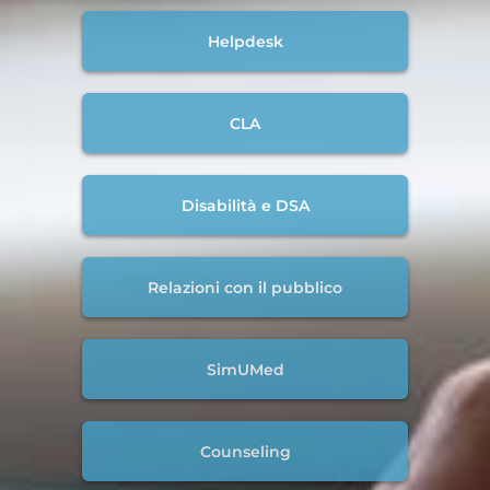
Helpdesk
CLA
Disabilità e DSA
Relazioni con il pubblico
SimUMed
Counseling