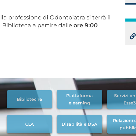
lla professione di Odontoiatra si terrà il
 Biblioteca a partire dalle
ore 9:00
.
Piattaforma
Servizi on
Biblioteche
elearning
Esse3
Relazioni c
CLA
Disabilità e DSA
pubbli