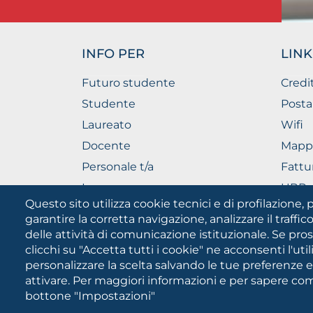
INFO PER
LINK
Futuro studente
Credi
Studente
Posta
Laureato
Wifi
Docente
Mapp
Personale t/a
Fattu
Imprese
URP - 
Pubbl
Questo sito utilizza cookie tecnici e di profilazione, p
garantire la corretta navigazione, analizzare il traffico
delle attività di comunicazione istituzionale. Se pro
clicchi su "Accetta tutti i cookie" ne acconsenti l'uti
personalizzare la scelta salvando le tue preferenze 
attivare. Per maggiori informazioni e per sapere come
bottone "Impostazioni"
Università degli Studi di Fog
Cookies
PEC:
protocollo@cert.unifg.it
•