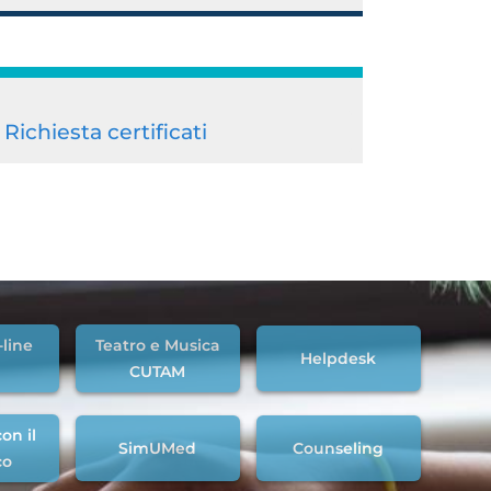
Richiesta certificati
-line
Teatro e Musica
Helpdesk
CUTAM
on il
SimUMed
Counseling
co