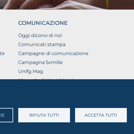
COMUNICAZIONE
Oggi dicono di noi
Comunicati stampa
te
Campagne di comunicazione
Campagna 5xmille
Unifg Mag
Manuale di identità visiva
Facts and figures
IE
RIFIUTA TUTTI
ACCETTA TUTTI
A: 03016180717