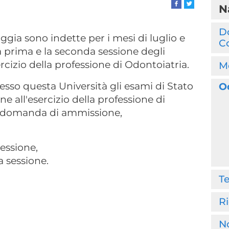
N
D
oggia sono indette per i mesi di luglio e
Co
 prima e la seconda sessione degli
ercizio della professione di Odontoiatria.
M
sso questa Università gli esami di Stato
O
ne all'esercizio della professione di
a domanda di ammissione,
essione,
 sessione.
T
Ri
N