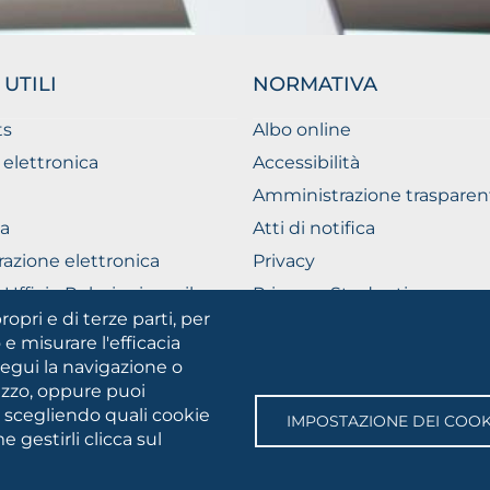
 UTILI
NORMATIVA
ts
Albo online
 elettronica
Accessibilità
Amministrazione trasparen
a
Atti di notifica
razione elettronica
Privacy
Ufficio Relazioni con il
Privacy - Studenti
ico
ropri e di terze parti, per
Cookie settings
 e misurare l'efficacia
segui la navigazione o
lizzo, oppure puoi
SOCIAL
e scegliendo quali cookie
IMPOSTAZIONE DEI COOK
MEDIA
 gestirli clicca sul
gia • Via A.Gramsci 89/91 • Codice fiscale: 94045260711 • Partita IV
 Webmaster:
servizioweb@unifg.it