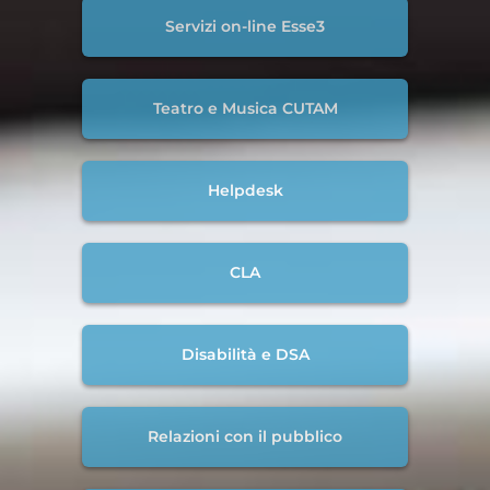
Servizi on-line Esse3
Teatro e Musica CUTAM
Helpdesk
CLA
Disabilità e DSA
Relazioni con il pubblico