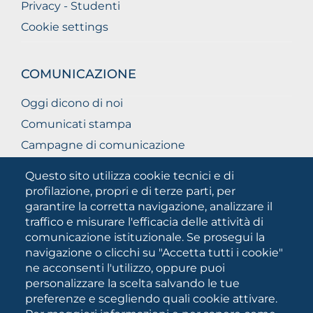
Privacy - Studenti
Cookie settings
COMUNICAZIONE
Oggi dicono di noi
Comunicati stampa
Campagne di comunicazione
Campagna 5xmille
Questo sito utilizza cookie tecnici e di
Unifg Mag
profilazione, propri e di terze parti, per
garantire la corretta navigazione, analizzare il
Manuale di identità visiva
traffico e misurare l'efficacia delle attività di
Facts and figures
comunicazione istituzionale. Se prosegui la
navigazione o clicchi su "Accetta tutti i cookie"
ne acconsenti l'utilizzo, oppure puoi
SOCIAL
personalizzare la scelta salvando le tue
MEDIA
preferenze e scegliendo quali cookie attivare.