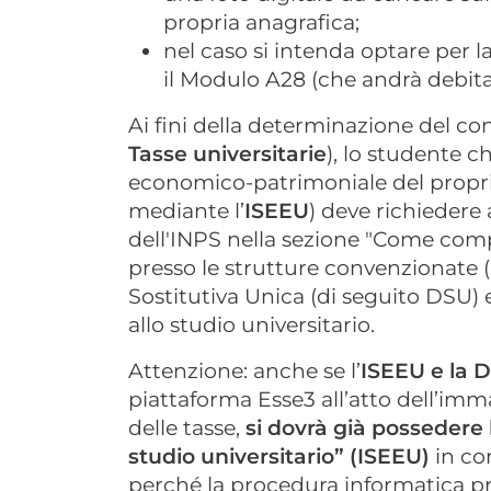
propria anagrafica;
nel caso si intenda optare per l
il Modulo A28 (che andrà debit
Ai fini della determinazione del c
Tasse universitarie
), lo studente c
economico-patrimoniale del proprio
mediante l’
ISEEU
) deve richiedere 
dell'INPS nella sezione "Come comp
presso le strutture convenzionate (C
Sostitutiva Unica (di seguito DSU) 
allo studio universitario.
Attenzione: anche se l’
ISEEU e la 
piattaforma Esse3 all’atto dell’imm
delle tasse,
si dovrà già possedere l
studio universitario” (ISEEU)
in cor
perché la procedura informatica pr