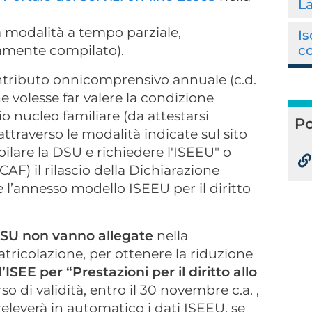
La
a modalità a tempo parziale,
I
amente compilato).
co
ontributo onnicomprensivo annuale (c.d.
he volesse far valere la condizione
 nucleo familiare (da attestarsi
Po
attraverso le modalità indicate sul sito
ilare la DSU e richiedere l'ISEEU" o
AF) il rilascio della Dichiarazione
e l’annesso modello ISEEU per il diritto
DSU non vanno allegate
nella
atricolazione, per ottenere la riduzione
’ISEE per “Prestazioni per il diritto allo
so di validità, entro il 30 novembre c.a. ,
eleverà in automatico i dati ISEEU, se