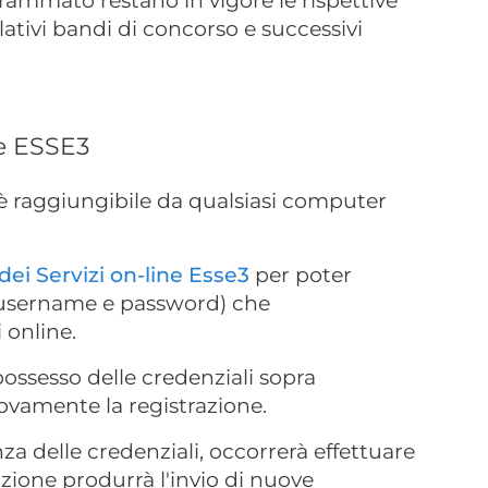
rammato restano in vigore le rispettive
ativi bandi di concorso e successivi
le ESSE3
è raggiungibile da qualsiasi computer
dei Servizi on-line Esse3
per poter
 (username e password) che
 online.
possesso delle credenziali sopra
ovamente la registrazione.
a delle credenziali, occorrerà effettuare
zione produrrà l'invio di nuove