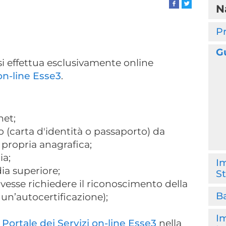
N
Pr
G
i effettua esclusivamente online
 on-line Esse3
.
net;
 (carta d'identità o passaporto) da
 propria anagrafica;
ia;
Im
ia superiore;
St
vesse richiedere il riconoscimento della
Ba
 un’autocertificazione);
Im
l
Portale dei Servizi on-line Esse3
nella