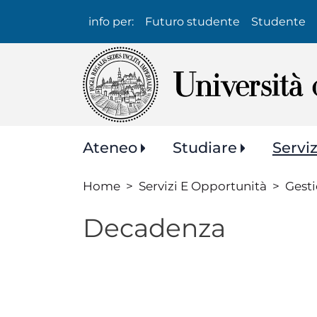
Info
info per:
Futuro studente
Studente
per:
Navigazione
Ateneo
Studiare
Servi
principale
Home
Servizi E Opportunità
Gesti
Decadenza