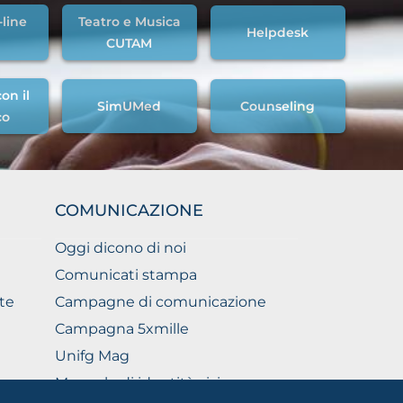
-line
Teatro e Musica
Helpdesk
CUTAM
on il
SimUMed
Counseling
co
COMUNICAZIONE
Oggi dicono di noi
Comunicati stampa
te
Campagne di comunicazione
Campagna 5xmille
Unifg Mag
Manuale di identità visiva