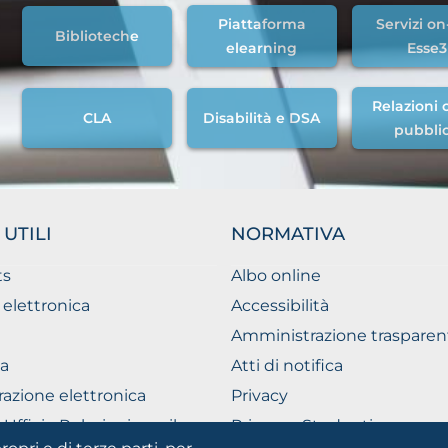
Piattaforma
Servizi on
Biblioteche
elearning
Esse3
Relazioni c
CLA
Disabilità e DSA
pubbli
 UTILI
NORMATIVA
ts
Albo online
 elettronica
Accessibilità
Amministrazione trasparen
a
Atti di notifica
razione elettronica
Privacy
Ufficio Relazioni con il
Privacy - Studenti
ico