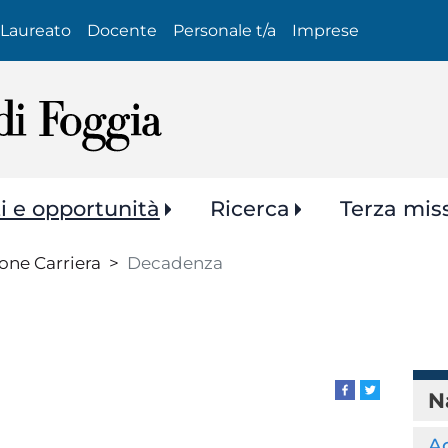
Salta
Laureato
Docente
Personale t/a
Imprese
al
contenuto
principale
zi e opportunità
Ricerca
Terza mis
one Carriera
Decadenza
N
A