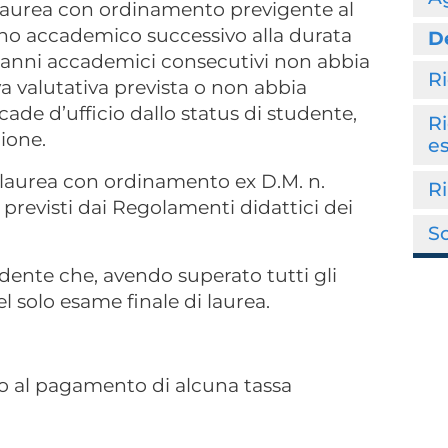
 Laurea con ordinamento previgente al
anno accademico successivo alla durata
D
to anni accademici consecutivi non abbia
R
a valutativa prevista o non abbia
cade d’ufficio dallo status di studente,
Ri
ione.
e
i laurea con ordinamento ex D.M. n.
R
 previsti dai Regolamenti didattici dei
S
ente che, avendo superato tutti gli
el solo esame finale di laurea.
o al pagamento di alcuna tassa