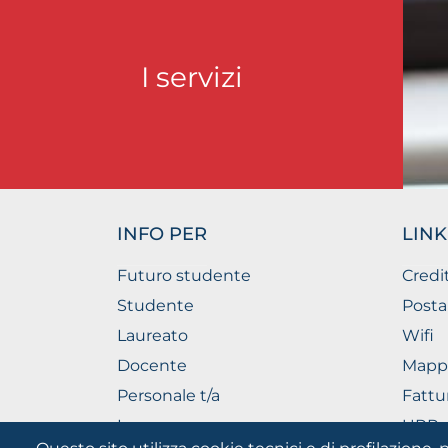
I servizi
INFO PER
LINK
Futuro studente
Credi
Studente
Posta
Laureato
Wifi
Docente
Mapp
Personale t/a
Fattu
Imprese
URP - 
Pubbl