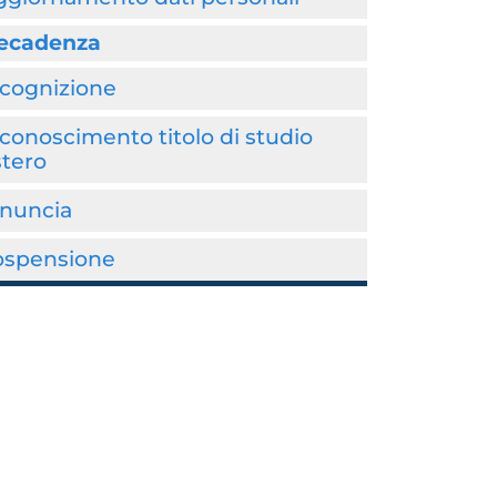
ecadenza
icognizione
conoscimento titolo di studio
stero
inuncia
ospensione