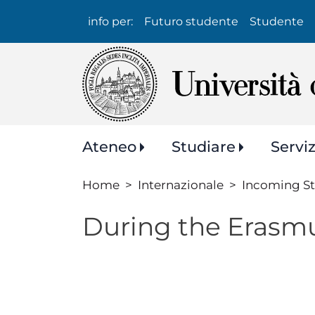
Info
info per:
Futuro studente
Studente
per:
Navigazione
Ateneo
Studiare
Servi
principale
Home
Internazionale
Incoming S
During the Erasm