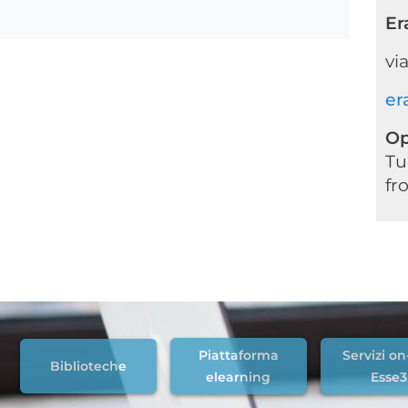
Er
vi
er
Op
Tu
fr
Piattaforma
Servizi on
Biblioteche
elearning
Esse3