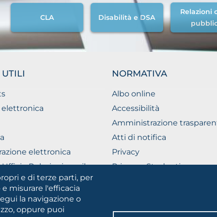
Relazioni c
CLA
Disabilità e DSA
pubbli
 UTILI
NORMATIVA
ts
Albo online
 elettronica
Accessibilità
Amministrazione trasparen
a
Atti di notifica
razione elettronica
Privacy
Ufficio Relazioni con il
Privacy - Studenti
ico
ropri e di terze parti, per
Cookie settings
 e misurare l'efficacia
segui la navigazione o
lizzo, oppure puoi
SOCIAL