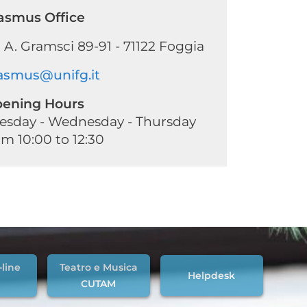
asmus Office
a A. Gramsci 89-91 - 71122 Foggia
asmus@unifg.it
ening Hours
esday - Wednesday - Thursday
om 10:00 to 12:30
-line
Teatro e Musica
Helpdesk
CUTAM