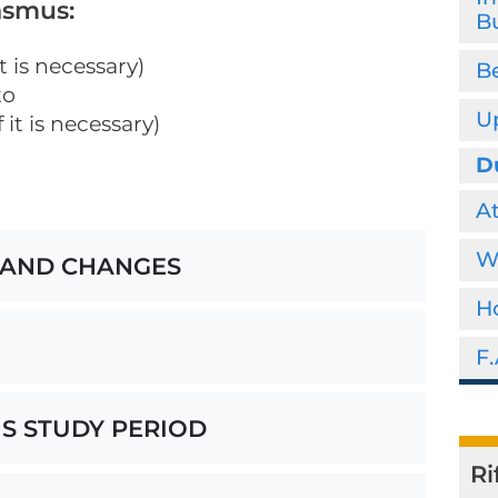
asmus:
B
 is necessary)
Be
to
Up
it is necessary)
D
A
W
 AND CHANGES
Ho
F.
US STUDY PERIOD
Ri