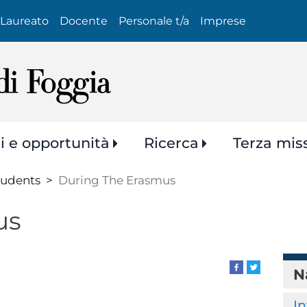
Salta
Laureato
Docente
Personale t/a
Imprese
al
contenuto
principale
zi e opportunità
Ricerca
Terza mis
tudents
During The Erasmus
us
N
In