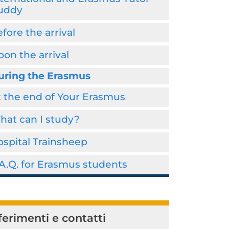
uddy
fore the arrival
on the arrival
uring the Erasmus
t the end of Your Erasmus
hat can I study?
spital Trainsheep
A.Q. for Erasmus students
ferimenti e contatti