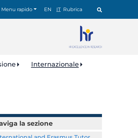
Shortcuts
Menu rapido
EN
IT
Rubrica
sione
Internazionale
aviga la sezione
ternational and Erasmus Tutor