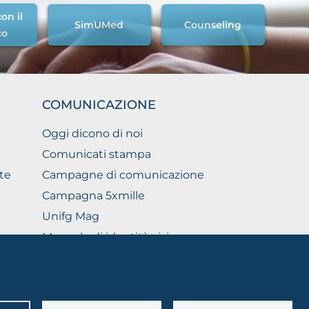
on il
SimUMed
Counseling
co
COMUNICAZIONE
Oggi dicono di noi
Comunicati stampa
te
Campagne di comunicazione
Campagna 5xmille
Unifg Mag
Manuale di identità visiva
Facts and figures