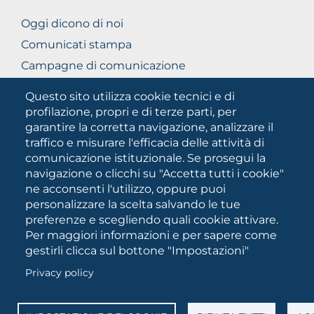
Oggi dicono di noi
Comunicati stampa
Campagne di comunicazione
Campagna 5xmille
Questo sito utilizza cookie tecnici e di
Unifg Mag
profilazione, propri e di terze parti, per
garantire la corretta navigazione, analizzare il
Manuale di identità visiva
traffico e misurare l'efficacia delle attività di
Facts and figures
comunicazione istituzionale. Se prosegui la
navigazione o clicchi su "Accetta tutti i cookie"
ne acconsenti l'utilizzo, oppure puoi
SOCIAL
personalizzare la scelta salvando le tue
MEDIA
preferenze e scegliendo quali cookie attivare.
Per maggiori informazioni e per sapere come
gestirli clicca sul bottone "Impostazioni"
Università degli Studi di Foggia • Via A.Gramsci 89/91 •
Privacy policy
Codice fiscale: 94045260711 • Partita IVA: 03016180717
PEC:
protocollo@cert.unifg.it
• Webmaster:
servizioweb@unifg.it