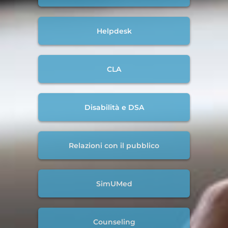
Helpdesk
CLA
Disabilità e DSA
Relazioni con il pubblico
SimUMed
Counseling