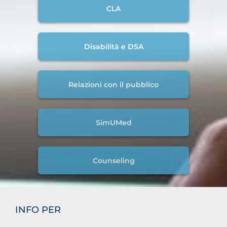
CLA
Disabilità e DSA
Relazioni con il pubblico
SimUMed
Counseling
INFO PER