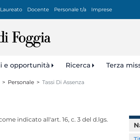
Salta
Laureato
Docente
Personale t/a
Imprese
al
contenuto
principale
zi e opportunità
Ricerca
Terza mis
Personale
Tassi Di Assenza
ome indicato all'art. 16, c. 3 del d.lgs.
N
Ti