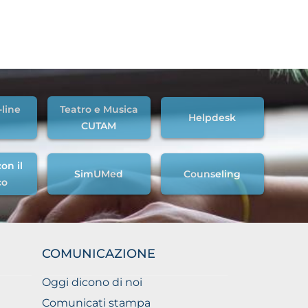
-line
Teatro e Musica
Helpdesk
CUTAM
on il
SimUMed
Counseling
co
COMUNICAZIONE
Oggi dicono di noi
Comunicati stampa