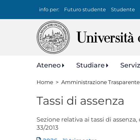
Info
info per:
Futuro studente
Studente
per:
Navigazione
Ateneo
Studiare
Servi
principale
Home
Amministrazione Trasparente
Tassi di assenza
Sezione relativa ai tassi di assenza, c
33/2013