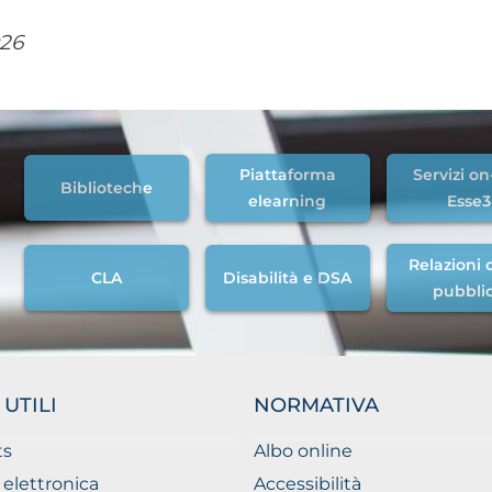
026
Piattaforma
Servizi on
Biblioteche
elearning
Esse3
Relazioni c
CLA
Disabilità e DSA
pubbli
 UTILI
NORMATIVA
ts
Albo online
 elettronica
Accessibilità