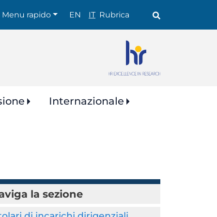
Shortcuts
Menu rapido
EN
IT
Rubrica
sione
Internazionale
aviga la sezione
tolari di incarichi dirigenziali