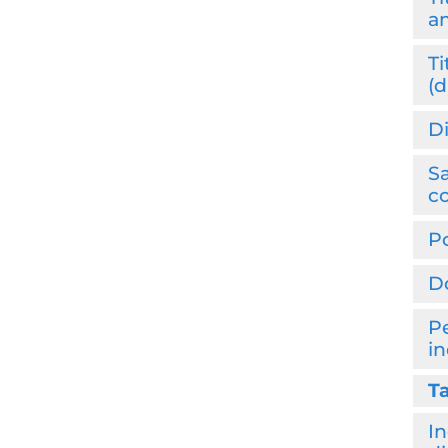
am
Ti
(d
Di
S
c
Po
D
P
i
Ta
In