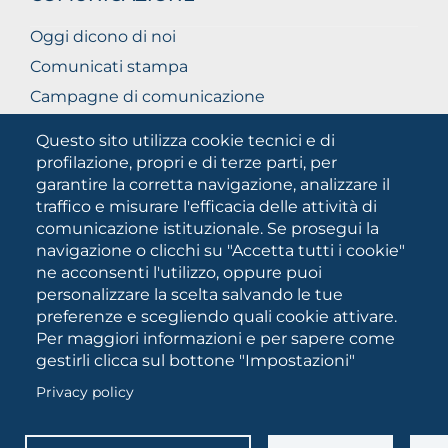
Oggi dicono di noi
Comunicati stampa
Campagne di comunicazione
Campagna 5xmille
Questo sito utilizza cookie tecnici e di
Unifg Mag
profilazione, propri e di terze parti, per
garantire la corretta navigazione, analizzare il
Manuale di identità visiva
traffico e misurare l'efficacia delle attività di
Facts and figures
comunicazione istituzionale. Se prosegui la
navigazione o clicchi su "Accetta tutti i cookie"
ne acconsenti l'utilizzo, oppure puoi
SOCIAL
personalizzare la scelta salvando le tue
MEDIA
preferenze e scegliendo quali cookie attivare.
Per maggiori informazioni e per sapere come
gestirli clicca sul bottone "Impostazioni"
Università degli Studi di Foggia • Via A.Gramsci 89/91 •
Privacy policy
Codice fiscale: 94045260711 • Partita IVA: 03016180717
PEC:
protocollo@cert.unifg.it
• Webmaster:
servizioweb@unifg.it