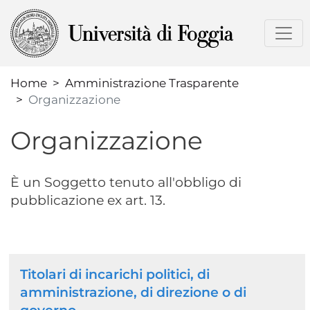
Salta
al
contenuto
principale
Home
Amministrazione Trasparente
Organizzazione
Organizzazione
È un Soggetto tenuto all'obbligo di
pubblicazione ex art. 13.
Normativa
Titolari di incarichi politici, di
amministrazione, di direzione o di