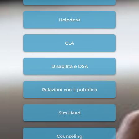
Helpdesk
CLA
Disabilità e DSA
Relazioni con il pubblico
SimUMed
Counseling