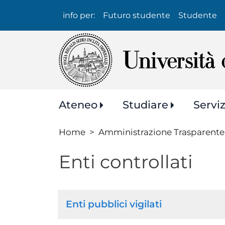
Info
info per:
Futuro studente
Studente
per:
Navigazione
Ateneo
Studiare
Servi
principale
Home
Amministrazione Trasparente
Enti controllati
Normativa
Enti pubblici vigilati