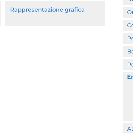
Rappresentazione grafica
O
Co
P
B
P
En
At