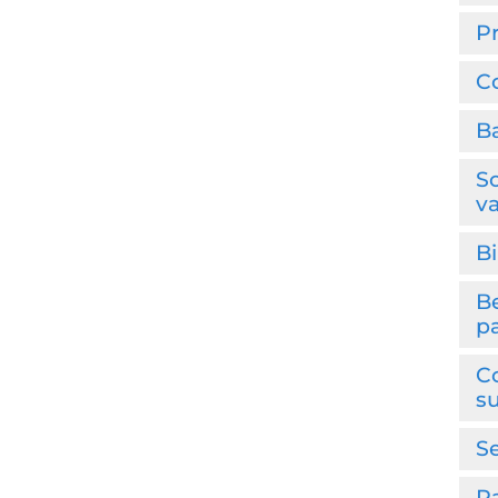
P
Co
Ba
So
v
Bi
Be
p
Co
su
Se
P