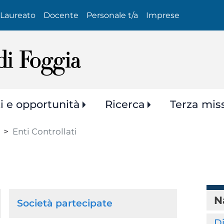
Salta
Laureato
Docente
Personale t/a
Imprese
al
contenuto
principale
zi e opportunità
Ricerca
Terza mis
Enti Controllati
N
Società partecipate
Di