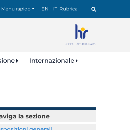
Shortcuts
Menu rapido
EN
IT
Rubrica
sione
Internazionale
aviga la sezione
sposizioni generali