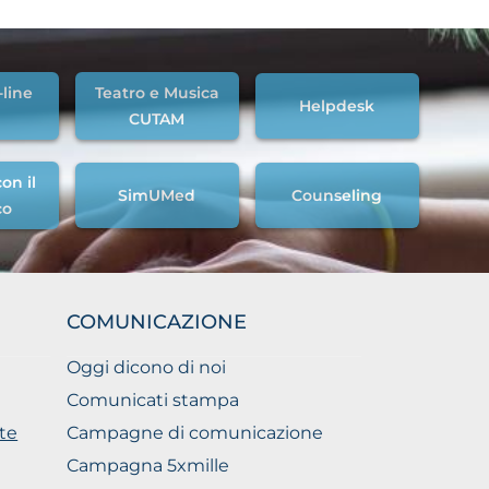
-line
Teatro e Musica
Helpdesk
CUTAM
on il
SimUMed
Counseling
co
COMUNICAZIONE
Oggi dicono di noi
Comunicati stampa
te
Campagne di comunicazione
Campagna 5xmille