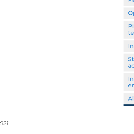
O
Pi
te
In
St
ac
In
e
Al
021