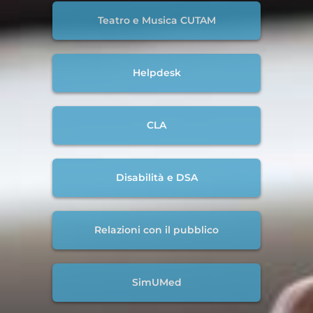
Teatro e Musica CUTAM
Helpdesk
CLA
Disabilità e DSA
Relazioni con il pubblico
SimUMed