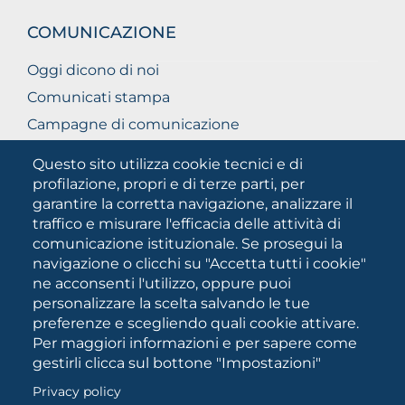
COMUNICAZIONE
Oggi dicono di noi
Comunicati stampa
Campagne di comunicazione
Campagna 5xmille
Questo sito utilizza cookie tecnici e di
Unifg Mag
profilazione, propri e di terze parti, per
garantire la corretta navigazione, analizzare il
Manuale di identità visiva
traffico e misurare l'efficacia delle attività di
Facts and figures
comunicazione istituzionale. Se prosegui la
navigazione o clicchi su "Accetta tutti i cookie"
ne acconsenti l'utilizzo, oppure puoi
SOCIAL
personalizzare la scelta salvando le tue
MEDIA
preferenze e scegliendo quali cookie attivare.
Per maggiori informazioni e per sapere come
gestirli clicca sul bottone "Impostazioni"
Università degli Studi di Foggia • Via A.Gramsci 89/91 •
Privacy policy