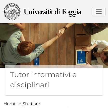
Salta
al
contenuto
principale
Tutor informativi e
disciplinari
Home
Studiare