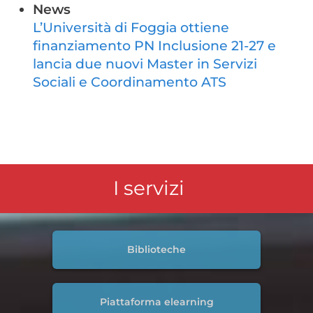
News
L’Università di Foggia ottiene
finanziamento PN Inclusione 21-27 e
lancia due nuovi Master in Servizi
Sociali e Coordinamento ATS
I servizi
Biblioteche
Piattaforma elearning