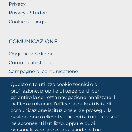
Privacy
Privacy - Studenti
Cookie settings
COMUNICAZIONE
Oggi dicono di noi
Comunicati stampa
Campagne di comunicazione
Campagna 5xmille
Questo sito utilizza cookie tecnici e di
Unifg Mag
profilazione, propri e di terze parti, per
garantire la corretta navigazione, analizzare il
Manuale di identità visiva
traffico e misurare l'efficacia delle attività di
Facts and figures
comunicazione istituzionale. Se prosegui la
navigazione o clicchi su "Accetta tutti i cookie"
ne acconsenti l'utilizzo, oppure puoi
SOCIAL
personalizzare la scelta salvando le tue