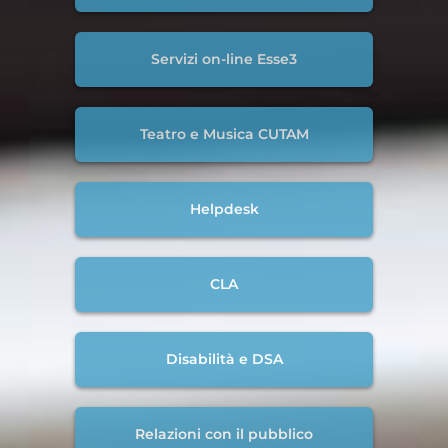
Servizi on-line Esse3
Teatro e Musica CUTAM
Helpdesk
CLA
Disabilità e DSA
Relazioni con il pubblico