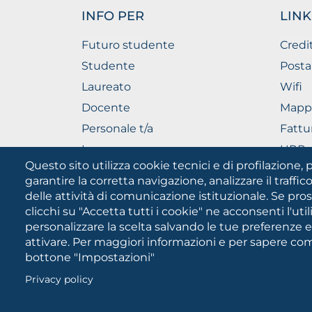
INFO PER
LINK
Futuro studente
Credi
Studente
Posta
Laureato
Wifi
Docente
Mapp
Personale t/a
Fattu
Imprese
URP - 
Pubbl
Questo sito utilizza cookie tecnici e di profilazione, p
garantire la corretta navigazione, analizzare il traffico
delle attività di comunicazione istituzionale. Se pro
clicchi su "Accetta tutti i cookie" ne acconsenti l'uti
personalizzare la scelta salvando le tue preferenze 
attivare. Per maggiori informazioni e per sapere come
bottone "Impostazioni"
Università degli Studi di Fog
Cookies
PEC:
protocollo@cert.unifg.it
•
Privacy policy
settings
button