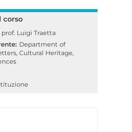
l corso
prof. Luigi Traetta
rente:
Department of
tters, Cultural Heritage,
ences
stituzione