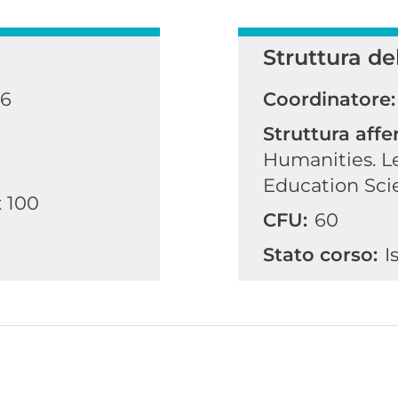
Struttura de
26
Coordinatore:
Struttura affe
Humanities. Le
Education Sci
x 100
CFU:
60
Stato corso:
I