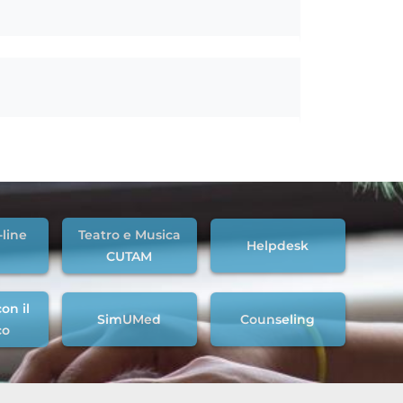
-line
Teatro e Musica
Helpdesk
CUTAM
on il
SimUMed
Counseling
co