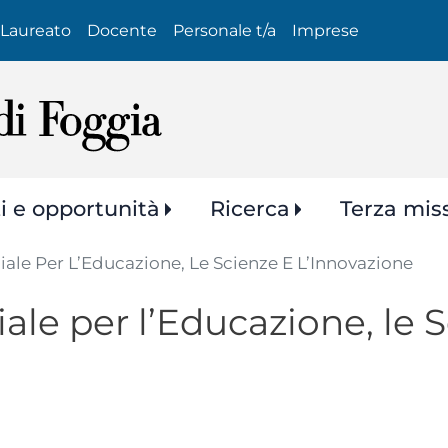
Salta
Laureato
Docente
Personale t/a
Imprese
al
contenuto
principale
zi e opportunità
Ricerca
Terza mis
iciale Per L’Educazione, Le Scienze E L’Innovazione
ciale per l’Educazione, le 