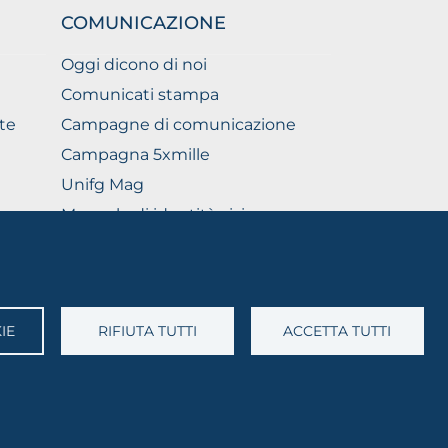
COMUNICAZIONE
Oggi dicono di noi
Comunicati stampa
te
Campagne di comunicazione
Campagna 5xmille
Unifg Mag
Manuale di identità visiva
Facts and figures
IE
RIFIUTA TUTTI
ACCETTA TUTTI
A: 03016180717