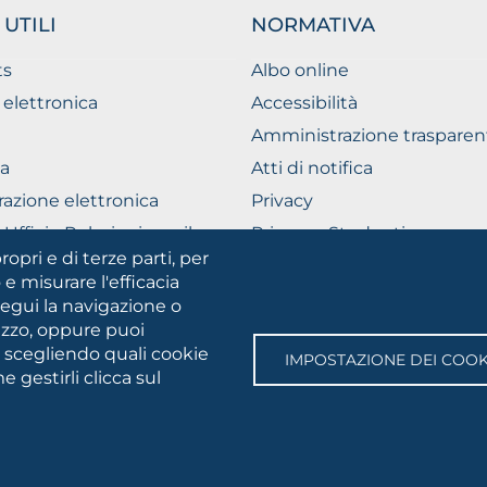
 UTILI
NORMATIVA
ts
Albo online
 elettronica
Accessibilità
Amministrazione trasparen
a
Atti di notifica
razione elettronica
Privacy
Ufficio Relazioni con il
Privacy - Studenti
ico
ropri e di terze parti, per
Cookie settings
 e misurare l'efficacia
segui la navigazione o
lizzo, oppure puoi
SOCIAL
e scegliendo quali cookie
IMPOSTAZIONE DEI COOK
MEDIA
 gestirli clicca sul
gia • Via A.Gramsci 89/91 • Codice fiscale: 94045260711 • Partita IV
 Webmaster:
servizioweb@unifg.it