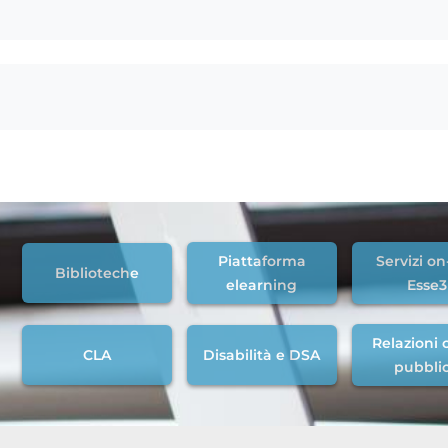
Piattaforma
Servizi on
Biblioteche
elearning
Esse3
Relazioni c
CLA
Disabilità e DSA
pubbli