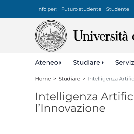
Info
info per:
Futuro studente
Studente
per:
Navigazione
Ateneo
Studiare
Servi
principale
Home
Studiare
Intelligenza Artif
Intelligenza Artifi
l’Innovazione