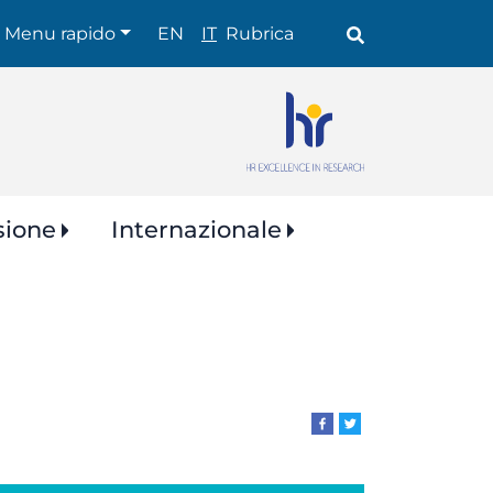
Shortcuts
Menu rapido
EN
IT
Rubrica
sione
Internazionale