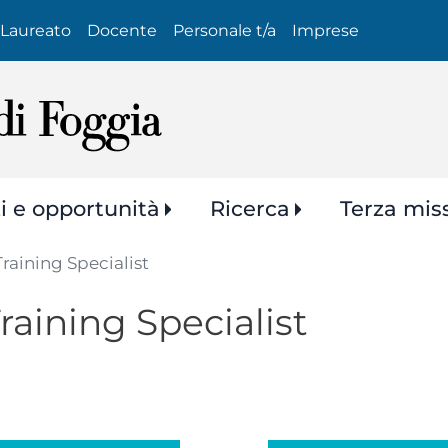
Salta
Laureato
Docente
Personale t/a
Imprese
al
contenuto
principale
zi e opportunità
Ricerca
Terza mis
raining Specialist
aining Specialist