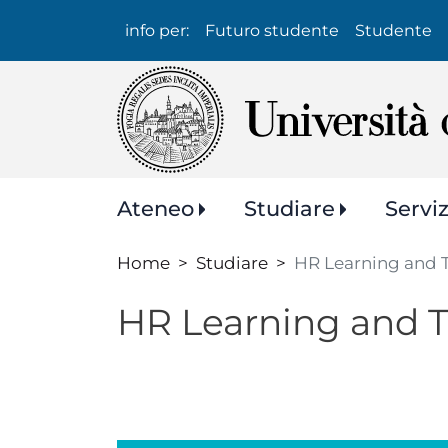
Info
info per:
Futuro studente
Studente
per:
Navigazione
Ateneo
Studiare
Servi
principale
Home
Studiare
HR Learning and T
HR Learning and Tr