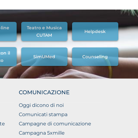
-line
Teatro e Musica
Helpdesk
CUTAM
on il
SimUMed
Counseling
co
COMUNICAZIONE
Oggi dicono di noi
Comunicati stampa
te
Campagne di comunicazione
Campagna 5xmille