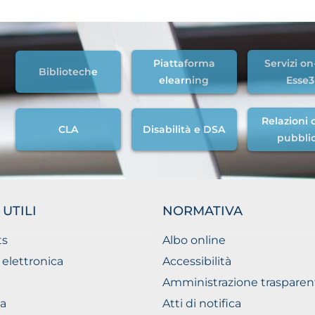
Piattaforma
Servizi on
Biblioteche
elearning
Esse3
Relazioni c
CLA
Disabilità e DSA
pubbli
 UTILI
NORMATIVA
ts
Albo online
 elettronica
Accessibilità
Amministrazione trasparen
a
Atti di notifica