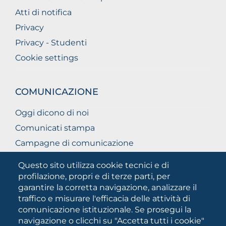
Atti di notifica
Privacy
Privacy - Studenti
Cookie settings
COMUNICAZIONE
Oggi dicono di noi
Comunicati stampa
Campagne di comunicazione
Campagna 5xmille
Questo sito utilizza cookie tecnici e di
Unifg Mag
profilazione, propri e di terze parti, per
garantire la corretta navigazione, analizzare il
Manuale di identità visiva
traffico e misurare l'efficacia delle attività di
Facts and figures
comunicazione istituzionale. Se prosegui la
navigazione o clicchi su "Accetta tutti i cookie"