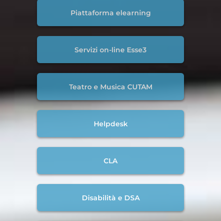
Piattaforma elearning
Servizi on-line Esse3
Teatro e Musica CUTAM
Helpdesk
CLA
Disabilità e DSA