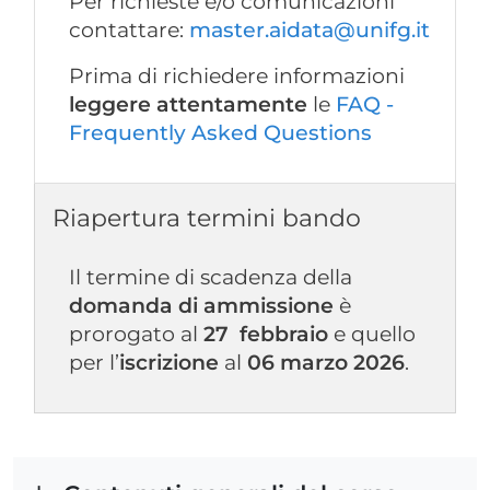
Per richieste e/o comunicazioni
contattare:
master.aidata@unifg.it
Prima di richiedere informazioni
leggere attentamente
le
FAQ -
Frequently Asked Questions
Riapertura termini bando
Il termine di scadenza della
domanda di ammissione
è
prorogato al
27 febbraio
e quello
per l’
iscrizione
al
06
marzo 2026
.