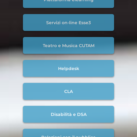
Servizi on-line Esse3
Teatro e Musica CUTAM
Helpdesk
CLA
Disabilità e DSA