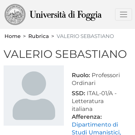
Salta
al
contenuto
principale
Home
Rubrica
VALERIO SEBASTIANO
VALERIO SEBASTIANO
Ruolo:
Professori
Ordinari
SSD:
ITAL-01/A -
Letteratura
italiana
Afferenza:
Dipartimento di
Studi Umanistici,