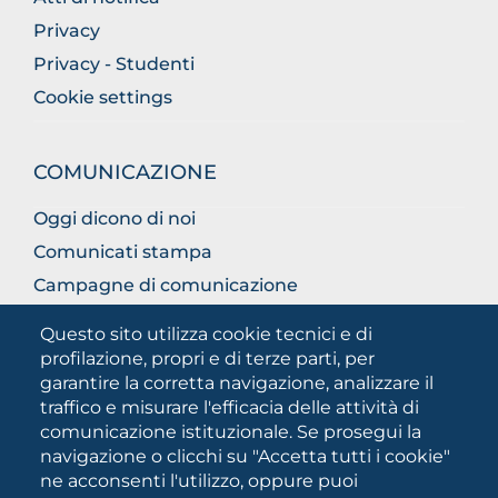
Privacy
Privacy - Studenti
Cookie settings
COMUNICAZIONE
Oggi dicono di noi
Comunicati stampa
Campagne di comunicazione
Campagna 5xmille
Questo sito utilizza cookie tecnici e di
Unifg Mag
profilazione, propri e di terze parti, per
garantire la corretta navigazione, analizzare il
Manuale di identità visiva
traffico e misurare l'efficacia delle attività di
Facts and figures
comunicazione istituzionale. Se prosegui la
navigazione o clicchi su "Accetta tutti i cookie"
ne acconsenti l'utilizzo, oppure puoi
SOCIAL