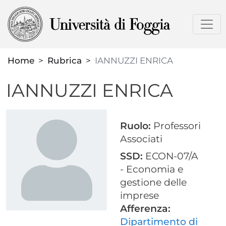
Salta
al
contenuto
principale
Home
Rubrica
IANNUZZI ENRICA
IANNUZZI ENRICA
Ruolo:
Professori
Associati
SSD:
ECON-07/A
- Economia e
gestione delle
imprese
Afferenza:
Dipartimento di