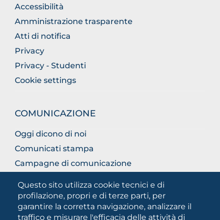
Accessibilità
Amministrazione trasparente
Atti di notifica
Privacy
Privacy - Studenti
Cookie settings
COMUNICAZIONE
Oggi dicono di noi
Comunicati stampa
Campagne di comunicazione
Campagna 5xmille
Questo sito utilizza cookie tecnici e di
Unifg Mag
profilazione, propri e di terze parti, per
garantire la corretta navigazione, analizzare il
Manuale di identità visiva
traffico e misurare l'efficacia delle attività di