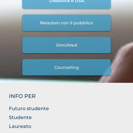
Disabilità e DSA
Relazioni con il pubblico
SimUMed
Counseling
INFO PER
Futuro studente
Studente
Laureato