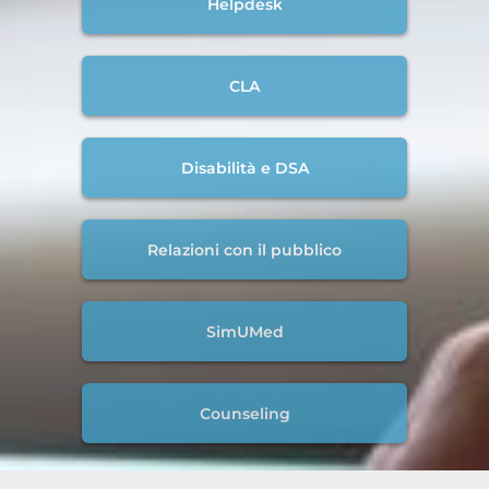
Helpdesk
CLA
Disabilità e DSA
Relazioni con il pubblico
SimUMed
Counseling