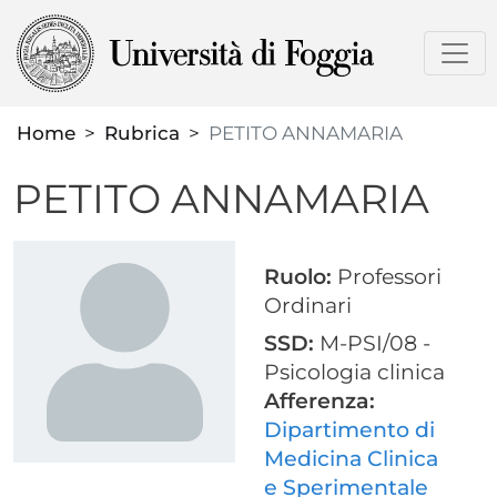
Salta
al
contenuto
principale
Home
Rubrica
PETITO ANNAMARIA
PETITO ANNAMARIA
Ruolo:
Professori
Ordinari
SSD:
M-PSI/08 -
Psicologia clinica
Afferenza:
Dipartimento di
Medicina Clinica
e Sperimentale