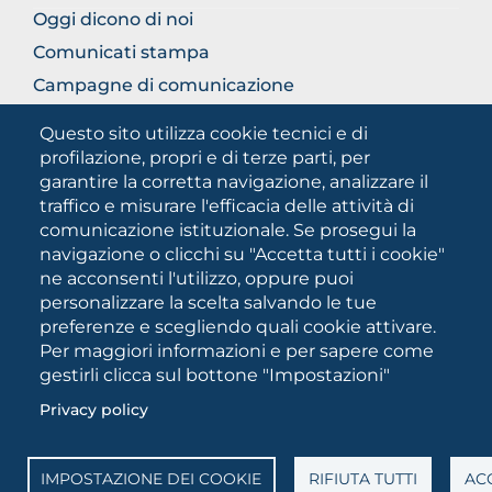
Oggi dicono di noi
Comunicati stampa
Campagne di comunicazione
Campagna 5xmille
Questo sito utilizza cookie tecnici e di
Unifg Mag
profilazione, propri e di terze parti, per
garantire la corretta navigazione, analizzare il
Manuale di identità visiva
traffico e misurare l'efficacia delle attività di
Facts and figures
comunicazione istituzionale. Se prosegui la
navigazione o clicchi su "Accetta tutti i cookie"
ne acconsenti l'utilizzo, oppure puoi
SOCIAL
personalizzare la scelta salvando le tue
MEDIA
preferenze e scegliendo quali cookie attivare.
Per maggiori informazioni e per sapere come
gestirli clicca sul bottone "Impostazioni"
Università degli Studi di Foggia • Via A.Gramsci 89/91 •
Privacy policy
Codice fiscale: 94045260711 • Partita IVA: 03016180717
PEC:
protocollo@cert.unifg.it
• Webmaster:
servizioweb@unifg.it
IMPOSTAZIONE DEI COOKIE
RIFIUTA TUTTI
ACC
Cookies