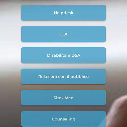
Helpdesk
CLA
Disabilità e DSA
Relazioni con il pubblico
SimUMed
Counseling