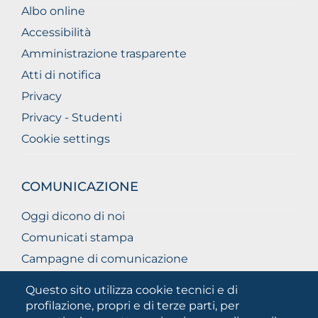
Albo online
Accessibilità
Amministrazione trasparente
Atti di notifica
Privacy
Privacy - Studenti
Cookie settings
COMUNICAZIONE
Oggi dicono di noi
Comunicati stampa
Campagne di comunicazione
Campagna 5xmille
Questo sito utilizza cookie tecnici e di
Unifg Mag
profilazione, propri e di terze parti, per