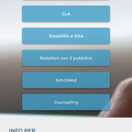
CLA
Disabilità e DSA
Relazioni con il pubblico
SimUMed
Counseling
INFO PER