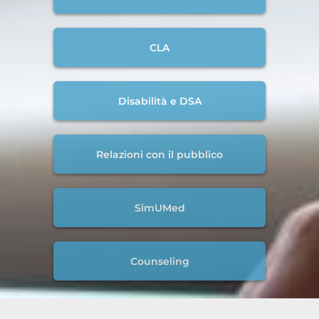
CLA
Disabilità e DSA
Relazioni con il pubblico
SimUMed
Counseling