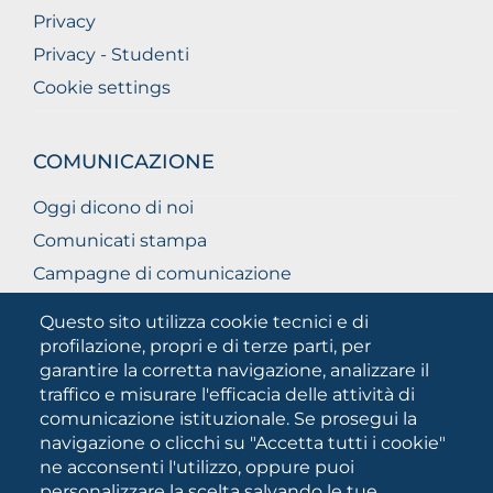
Privacy
Privacy - Studenti
Cookie settings
COMUNICAZIONE
Oggi dicono di noi
Comunicati stampa
Campagne di comunicazione
Campagna 5xmille
Questo sito utilizza cookie tecnici e di
Unifg Mag
profilazione, propri e di terze parti, per
garantire la corretta navigazione, analizzare il
Manuale di identità visiva
traffico e misurare l'efficacia delle attività di
Facts and figures
comunicazione istituzionale. Se prosegui la
navigazione o clicchi su "Accetta tutti i cookie"
ne acconsenti l'utilizzo, oppure puoi
SOCIAL
personalizzare la scelta salvando le tue