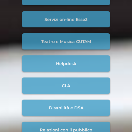
Servizi on-line Esse3
Teatro e Musica CUTAM
Helpdesk
CLA
Disabilità e DSA
Relazioni con il pubblico