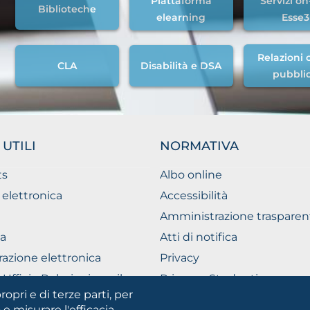
Piattaforma
Servizi on
Biblioteche
elearning
Esse3
Relazioni c
CLA
Disabilità e DSA
pubbli
 UTILI
NORMATIVA
ts
Albo online
 elettronica
Accessibilità
Amministrazione trasparen
a
Atti di notifica
razione elettronica
Privacy
Ufficio Relazioni con il
Privacy - Studenti
ico
ropri e di terze parti, per
Cookie settings
 e misurare l'efficacia