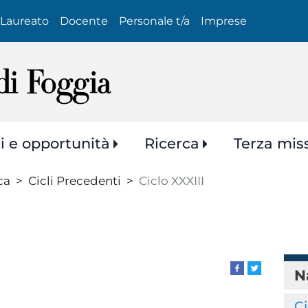
Salta
Laureato
Docente
Personale t/a
Imprese
al
contenuto
principale
zi e opportunità
Ricerca
Terza mis
ca
Cicli Precedenti
Ciclo XXXIII
N
Ci