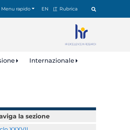
Shortcuts
Menu rapido
EN
IT
Rubrica
sione
Internazionale
aviga la sezione
clo XXXVII