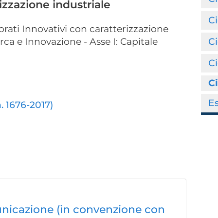
rizzazione industriale
Ci
rati Innovativi con caratterizzazione
erca e Innovazione - Asse I: Capitale
C
Ci
Ci
E
. 1676-2017)
nicazione (in convenzione con