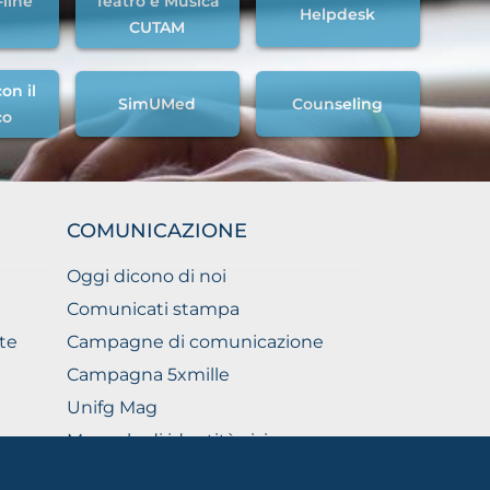
-line
Teatro e Musica
Helpdesk
CUTAM
on il
SimUMed
Counseling
co
COMUNICAZIONE
Oggi dicono di noi
Comunicati stampa
te
Campagne di comunicazione
Campagna 5xmille
Unifg Mag
Manuale di identità visiva
Facts and figures