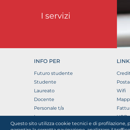
I servizi
INFO PER
LINK
Futuro studente
Credi
Studente
Posta
Laureato
Wifi
Docente
Mapp
Personale t/a
Fattu
Imprese
URP - 
Pubbl
Questo sito utilizza cookie tecnici e di profilazione, p
garantire la corretta navigazione, analizzare il traffico