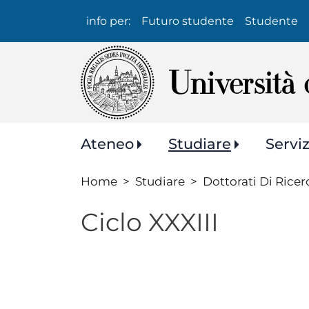
Info
info per:
Futuro studente
Studente
per:
Navigazione
Ateneo
Studiare
Servi
principale
Home
Studiare
Dottorati Di Ricer
Ciclo XXXIII